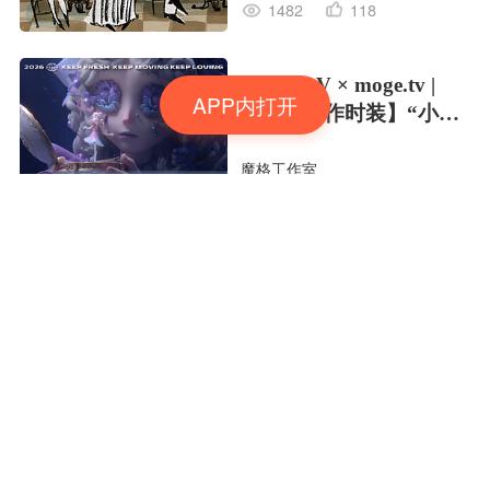
1482
118
Identity V × moge.tv |
APP内打开
【虚妄杰作时装】“小女
孩”
魔格工作室
419
28
潜林之息🌳🌳🌳
Yea野了
1215
100
夏日彩色的梦