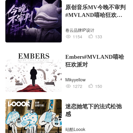
原创音乐MV今晚不审判
#MVLAND嘻哈狂欢派
对
卷云品牌IP设计
1154
133
Embers#MVLAND嘻哈
狂欢派对
Mikyyellow
1272
150
迷恋她笔下的法式松弛
感
站酷Loook