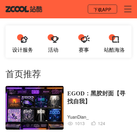
登录 / 注册
下载APP
设计服务
活动
赛事
站酷海洛
首页推荐
EGOD：黑胶封面【寻
找自我】
YuanDian_
1013
124