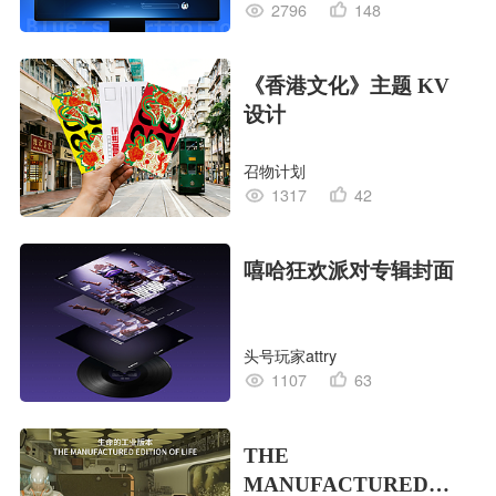
2796
148
《香港文化》主题 KV
设计
召物计划
1317
42
嘻哈狂欢派对专辑封面
头号玩家attry
1107
63
THE
MANUFACTURED