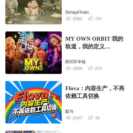
EDITION OF LIFE生命
SorayaYuan
的工业版本
2983
151
MY OWN ORBIT 我的
轨道，我的定义
#MVLAND嘻哈狂欢派
BOOV半格
对
3969
279
Flova：内容生产，不再
依赖工具切换
黯马
2347
35