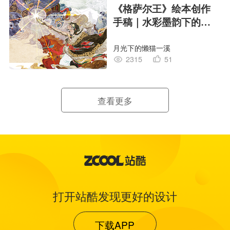
《格萨尔王》绘本创作
手稿｜水彩墨韵下的史
诗回响
月光下的懒猫一溪
2315
51
查看更多
打开站酷发现更好的设计
下载APP