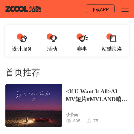
登录 / 注册
下载APP
设计服务
活动
赛事
站酷海洛
首页推荐
<If U Want It All>AI
MV短片#MVLAND嘻哈
狂欢派对
茶茶面
805
75