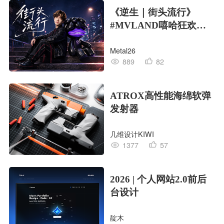
《逆生｜街头流行》
#MVLAND嘻哈狂欢派
对
Metal26
889
82
ATROX高性能海绵软弹
发射器
几维设计KIWI
1377
57
2026 | 个人网站2.0前后
台设计
靛木