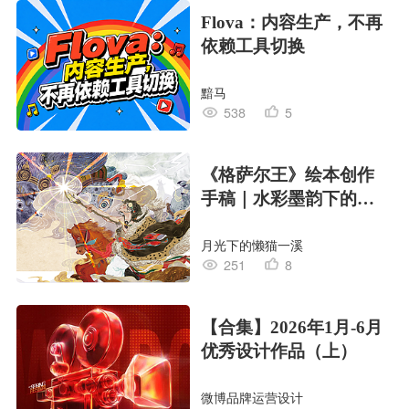
Flova：内容生产，不再
依赖工具切换
黯马
538
5
《格萨尔王》绘本创作
手稿｜水彩墨韵下的史
诗回响
月光下的懒猫一溪
251
8
【合集】2026年1月-6月
优秀设计作品（上）
微博品牌运营设计