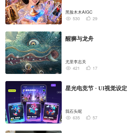
黑脸木木AIGC
530
29
醒狮与龙舟
尤里李志关
421
17
星光电竞节 · UI视觉设定
我石头呢
635
57