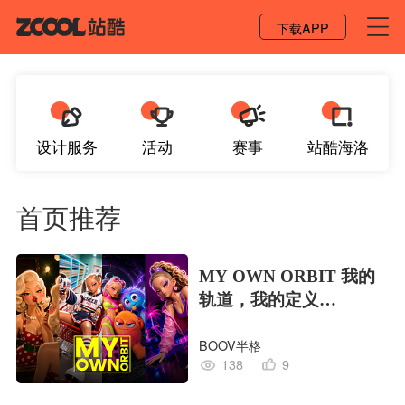
登录 / 注册
下载APP
设计服务
活动
赛事
站酷海洛
首页推荐
MY OWN ORBIT 我的
轨道，我的定义
#MVLAND嘻哈狂欢派
BOOV半格
对
138
9