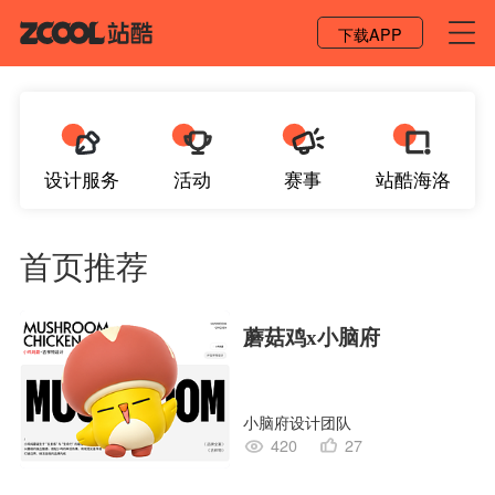
登录 / 注册
下载APP
设计服务
活动
赛事
站酷海洛
首页推荐
蘑菇鸡x小脑府
小脑府设计团队
420
27