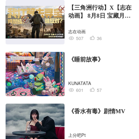
【三角洲行动】X【志在
动画】 8月8日 宝藏月宣
传PV
志在动画
507
36
《睡前故事》
KUNATATA
601
57
《香水有毒》剧情MV
上分吧Pt