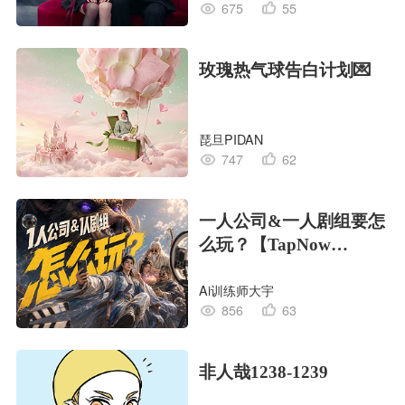
675
55
玫瑰热气球告白计划💌
琵旦PIDAN
747
62
一人公司&一人剧组要怎
么玩？【TapNow
Creative OS】
Ai训练师大宇
856
63
非人哉1238-1239