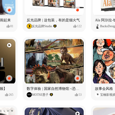
小熊闹起来
反光品牌 | 这包装，有的是烟火气
81
反光品牌Studio
122
BucksDesi
频】
数字体验 | 国家自然博物馆:<恐龙公园>沉浸特展
故事会风格
265
MOTSE墨子
53
宝楠影视