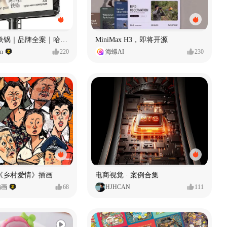
Ala 阿尔拉-铁锅｜品牌全案｜哈尔滨
MiniMax H3，即将开源
gn
220
海螺AI
230
《乡村爱情》插画
电商视觉 · 案例合集
插画
68
HJHCAN
111