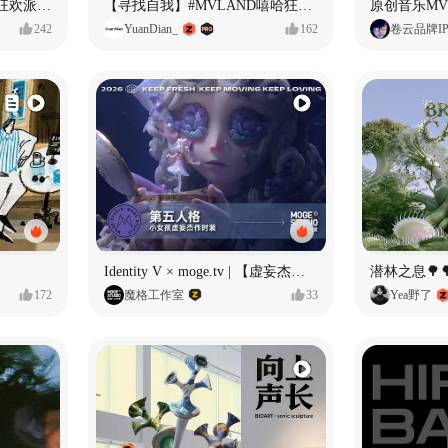
ECLIPSE #MVLAND嘻哈狂欢派对 女团MV
【寻找自我】#MVLAND嘻哈狂欢派对
242
YuanDian_
162
卷云品牌I
Identity V × moge.tv | 【虚妄杰作时装】“小女孩”
潜林之息🌳
172
魔格工作室
33
Yea野了