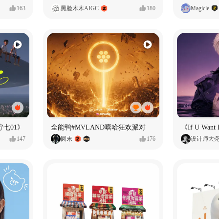
163
黑脸木木AIGC
180
Magicle
七01》
全能鸭#MVLAND嘻哈狂欢派对
147
圆末
176
设计师大