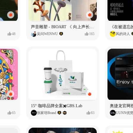
声音雕塑 - BIOART 《 向上声长 》
48
吴问WENWU
165
风的诗人
15° 咖啡品牌全案✖️GBS.Lab
65
张家培Brand
83
UUNN优