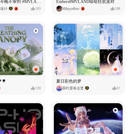
原创音乐MV今晚不审判 #MVLAND嘻哈狂欢派对
Embers#MVLAND嘻哈狂欢派对
P设计
193
Mikyyellow
198
🌳
夏日彩色的梦
139
茶叶蛋有点烫
67