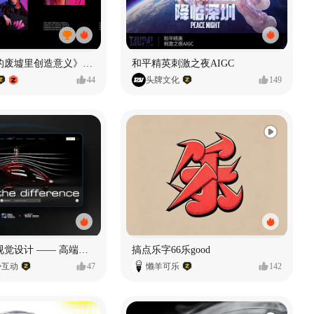
《在被遗忘的废墟里创造意义》#MVLAND嘻哈狂欢派对
和平精英刺激之夜AIGC
44
头牌文化
149
奥捷龙官网视觉设计 —— 高端网站建设
搞点乐字66乐good
势互动
47
懒羊可乐
142