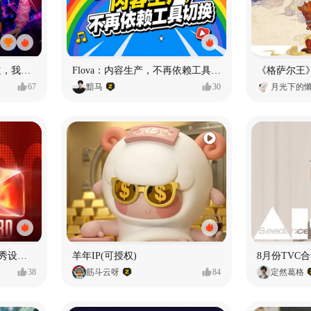
MY OWN ORBIT 我的轨道，我的定义#MVLAND嘻哈狂欢派对
Flova：内容生产，不再依赖工具切换
67
黯马
30
月光下的
【合集】2026年1月-6月优秀设计作品（上）
羊年IP(可授权)
8月份TVC合
38
筋斗云呀
84
定然葛格