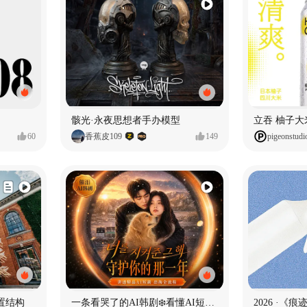
骸光·永夜思想者手办模型
60
香蕉皮109
149
pigeonstudi
置结构
一条看哭了的AI韩剧❄️看懂AI短剧出海全流程
2026 ·《