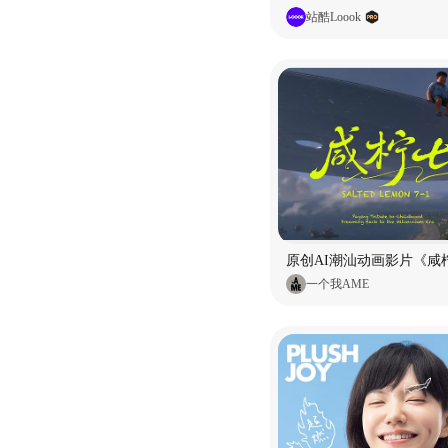
站酷Loook
原创AI潮汕动画影片《咸柠
一个我AME