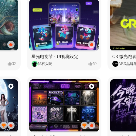
星光电竞节 · UI视觉设定
GR 微光跑者
32
我石头呢
59
ABD品牌