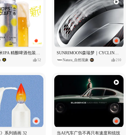
立吞 柚子大米IPA 精酿啤酒包装设计
SUNRIMOON森瑞梦｜CYCLING HELMET CG｜气动骑行头盔
o
52
Natura_自然现象
210
痕迹》系列插画 32
当AI汽车广告不再只有速度和炫技