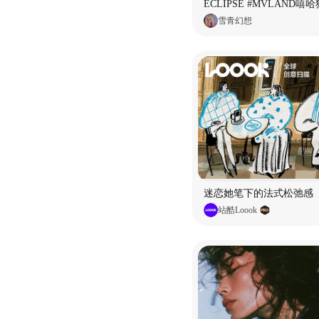
雪青幻想
迷恋她笔下的法式松弛感
站酷Loook