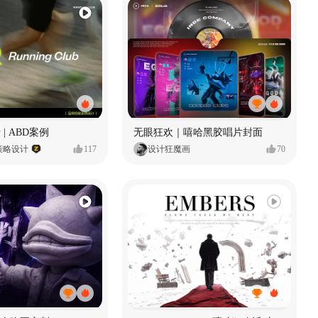
 | ABD案例
无眼狂欢｜嘻哈黑胶唱片封面
策略设计
117
设计狂魔画
70