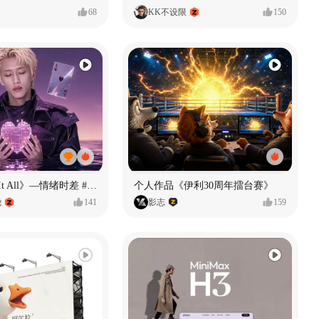
68
KK不设限
150
《If U Want It All》—情绪时差 #MVLAND嘻哈狂欢派对
个人作品《伊利30周年擂台赛》
尧
141
影志
159