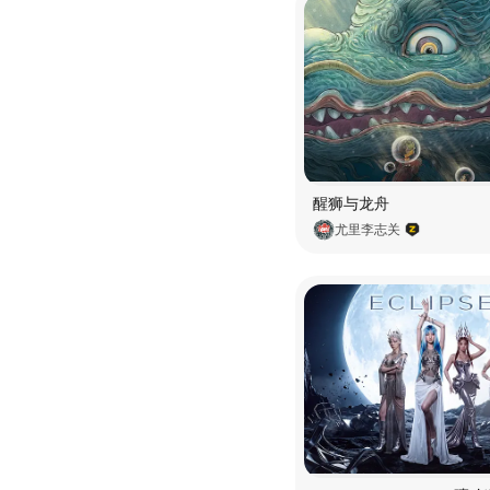
醒狮与龙舟
尤里李志关