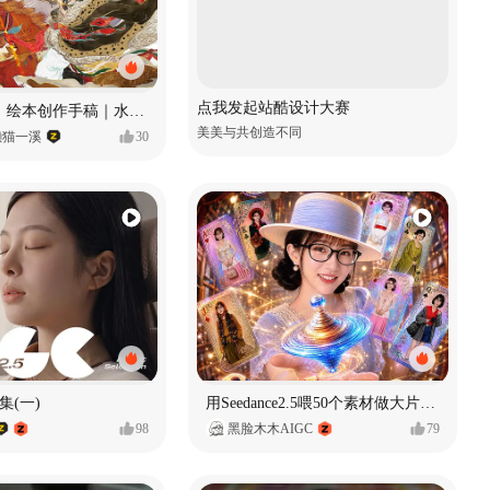
点我发起站酷设计大赛
《格萨尔王》绘本创作手稿｜水彩墨韵下的史诗回响
美美与共创造不同
懒猫一溪
30
集(一)
用Seedance2.5喂50个素材做大片（实操干货）
98
黑脸木木AIGC
79