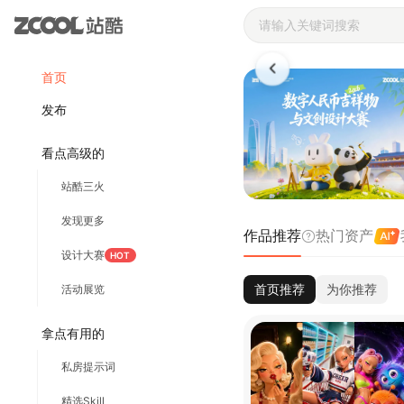
站酷ZCOOL 
首页
发布
看点高级的
站酷三火
发现更多
作品推荐
热门资产
设计大赛
HOT
首页推荐
为你推荐
活动展览
拿点有用的
私房提示词
精选Skill