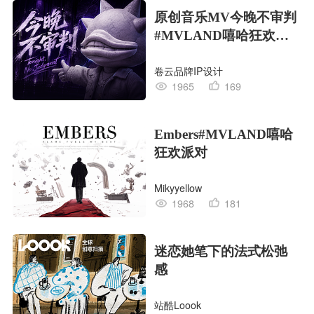
原创音乐MV今晚不审判
#MVLAND嘻哈狂欢派
对
卷云品牌IP设计
1965
169
Embers#MVLAND嘻哈
狂欢派对
Mikyyellow
1968
181
迷恋她笔下的法式松弛
感
站酷Loook