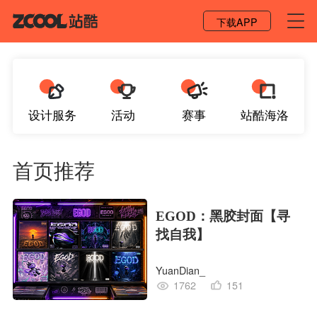
登录 / 注册
下载APP
设计服务
活动
赛事
站酷海洛
首页推荐
EGOD：黑胶封面【寻
找自我】
YuanDian_
1762
151