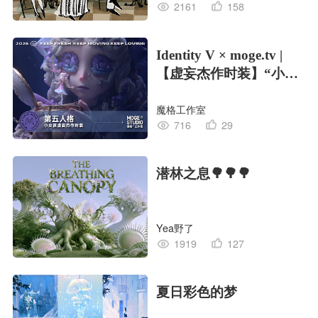
2161
158
Identity V × moge.tv |
【虚妄杰作时装】“小女
孩”
魔格工作室
716
29
潜林之息🌳🌳🌳
Yea野了
1919
127
夏日彩色的梦