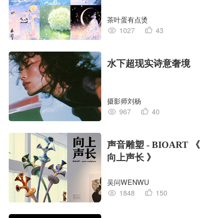
茶叶蛋有点烫
1027
43
水下超现实诗意奢境
摄影师刘杨
967
40
声音雕塑 - BIOART 《
向上声长 》
吴问WENWU
1848
150