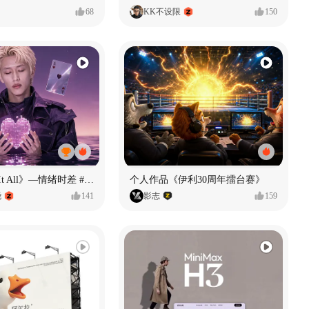
68
KK不设限
150
《If U Want It All》—情绪时差 #MVLAND嘻哈狂欢派对
个人作品《伊利30周年擂台赛》
尧
141
影志
159