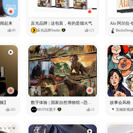
小熊闹起来
反光品牌 | 这包装，有的是烟火气
80
反光品牌Studio
121
BucksDesi
频】
数字体验 | 国家自然博物馆:<恐龙公园>沉浸特展
故事会风格
265
MOTSE墨子
53
宝楠影视