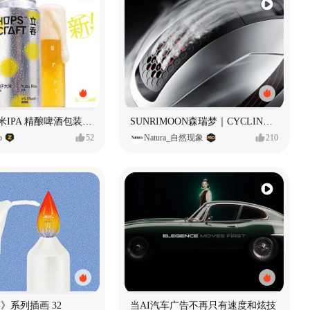
立吞 柚子大米IPA 精酿啤酒包装设计
SUNRIMOON森瑞梦｜CYCLING HELMET CG｜气动骑行头盔
o
52
Natura_自然现象
210
痕迹》系列插画 32
当AI汽车广告不再只有速度和炫技