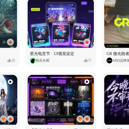
星光电竞节 · UI视觉设定
GR 微光跑者
20
我石头呢
57
ABD品牌