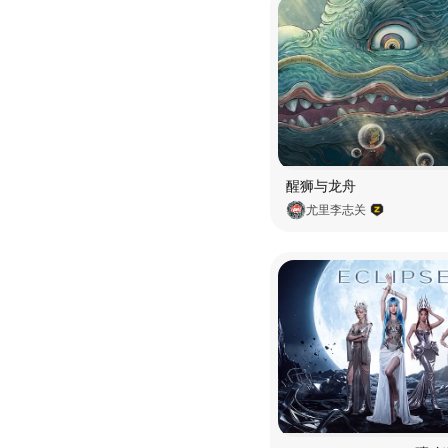
醒狮与龙舟
尤里李志关