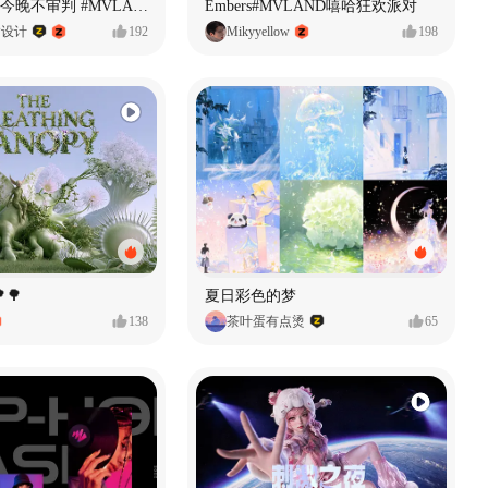
原创音乐MV今晚不审判 #MVLAND嘻哈狂欢派对
Embers#MVLAND嘻哈狂欢派对
P设计
192
Mikyyellow
198
🌳
夏日彩色的梦
138
茶叶蛋有点烫
65