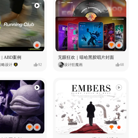
 | ABD案例
无眼狂欢｜嘻哈黑胶唱片封面
策略设计
92
设计狂魔画
68