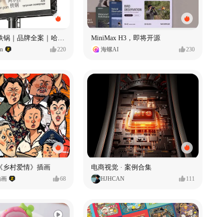
Ala 阿尔拉-铁锅｜品牌全案｜哈尔滨
MiniMax H3，即将开源
gn
220
海螺AI
230
《乡村爱情》插画
电商视觉 · 案例合集
插画
68
HJHCAN
111