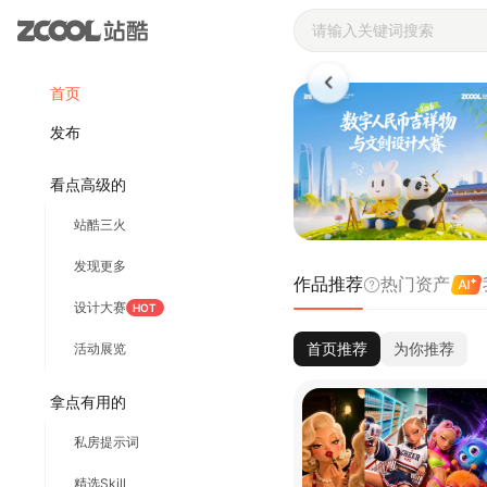
站酷ZCOOL 
首页
发布
看点高级的
站酷三火
发现更多
作品推荐
热门资产
设计大赛
HOT
首页推荐
为你推荐
活动展览
拿点有用的
私房提示词
精选Skill