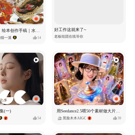
好工作这就来了~
《格萨尔王》绘本创作手稿｜水彩墨韵下的史诗回响
老板组团在线等你
懒猫一溪
14
集(一)
用Seedance2.5喂50个素材做大片（实操干货）
54
黑脸木木AIGC
39