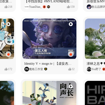
ECLIPSE #MVLAND嘻哈狂欢派对 女团MV
【寻找自我】#MVLAND嘻哈狂欢派对
218
YuanDian_
159
卷云品牌I
Identity V × moge.tv | 【虚妄杰作时装】“小女孩”
潜林之息🌳
172
魔格工作室
32
Yea野了