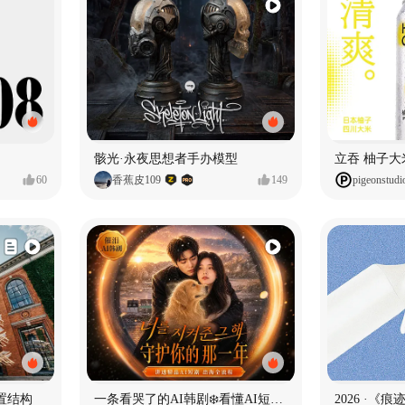
骸光·永夜思想者手办模型
60
香蕉皮109
149
pigeonstudi
置结构
一条看哭了的AI韩剧❄️看懂AI短剧出海全流程
2026 ·《