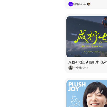
站酷Loook
原创AI潮汕动画影片《咸柠
一个我AME