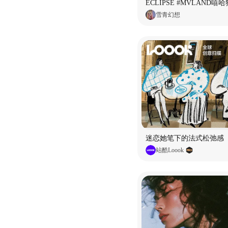
雪青幻想
迷恋她笔下的法式松弛感
站酷Loook