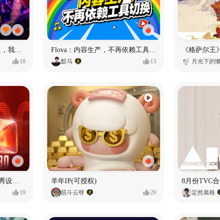
MY OWN ORBIT 我的轨道，我的定义#MVLAND嘻哈狂欢派对
Flova：内容生产，不再依赖工具切换
18
黯马
13
月光下的
【合集】2026年1月-6月优秀设计作品（上）
羊年IP(可授权)
8月份TVC合
19
筋斗云呀
29
定然葛格