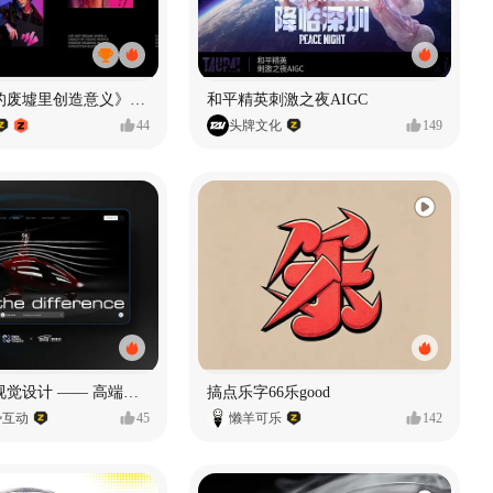
《在被遗忘的废墟里创造意义》#MVLAND嘻哈狂欢派对
和平精英刺激之夜AIGC
44
头牌文化
149
奥捷龙官网视觉设计 —— 高端网站建设
搞点乐字66乐good
势互动
45
懒羊可乐
142