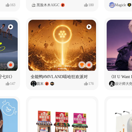
163
黑脸木木AIGC
180
Magicle
七01》
全能鸭#MVLAND嘻哈狂欢派对
147
圆末
176
设计师大