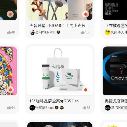
声音雕塑 - BIOART 《 向上声长 》
48
吴问WENWU
165
风的诗人
15° 咖啡品牌全案✖️GBS.Lab
64
张家培Brand
83
UUNN优