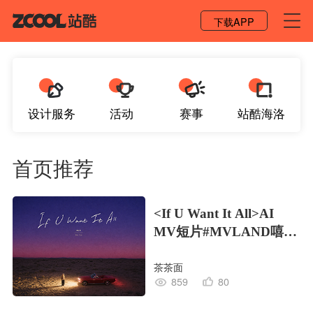
登录 / 注册
下载APP
设计服务
活动
赛事
站酷海洛
首页推荐
<If U Want It All>AI
MV短片#MVLAND嘻哈
狂欢派对
茶茶面
859
80