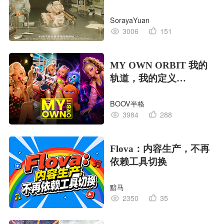
EDITION OF LIFE生命
SorayaYuan
的工业版本
3006
151
MY OWN ORBIT 我的
轨道，我的定义
#MVLAND嘻哈狂欢派
BOOV半格
对
3984
288
Flova：内容生产，不再
依赖工具切换
黯马
2350
35