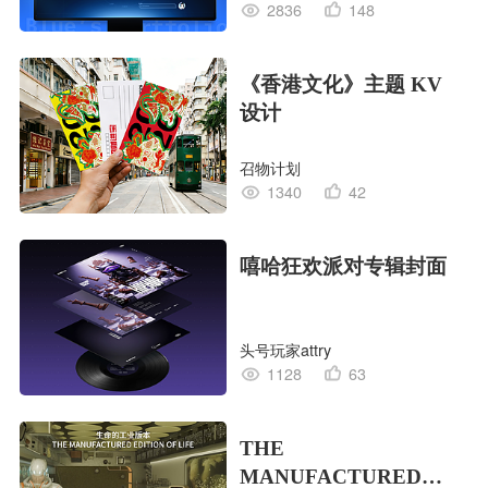
2836
148
《香港文化》主题 KV
设计
召物计划
1340
42
嘻哈狂欢派对专辑封面
头号玩家attry
1128
63
THE
MANUFACTURED