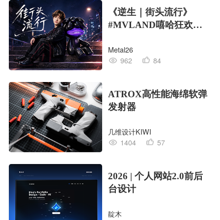
《逆生｜街头流行》
#MVLAND嘻哈狂欢派
对
Metal26
962
84
ATROX高性能海绵软弹
发射器
几维设计KIWI
1404
57
2026 | 个人网站2.0前后
台设计
靛木