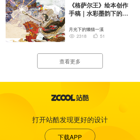
《格萨尔王》绘本创作
手稿｜水彩墨韵下的史
诗回响
月光下的懒猫一溪
2318
51
查看更多
打开站酷发现更好的设计
下载APP