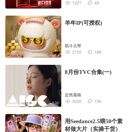
1227
48
羊年IP(可授权)
筋斗云呀
2720
188
8月份TVC合集(一)
定然葛格
3220
156
用Seedance2.5喂50个素
材做大片（实操干货）