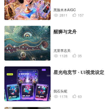
黑脸木木AIGC
2811
157
醒狮与龙舟
尤里李志关
1128
35
星光电竞节 · UI视觉设定
我石头呢
1178
63