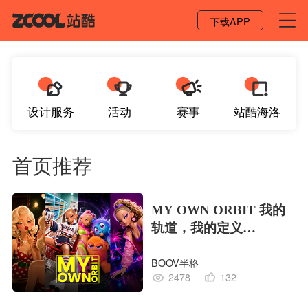
登录 / 注册
下载APP
设计服务
活动
赛事
站酷海洛
首页推荐
MY OWN ORBIT 我的
轨道，我的定义
#MVLAND嘻哈狂欢派
BOOV半格
对
2478
132