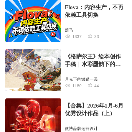
Flova：内容生产，不再
依赖工具切换
黯马
1337
33
《格萨尔王》绘本创作
手稿｜水彩墨韵下的史
诗回响
月光下的懒猫一溪
1180
44
【合集】2026年1月-6月
优秀设计作品（上）
微博品牌运营设计