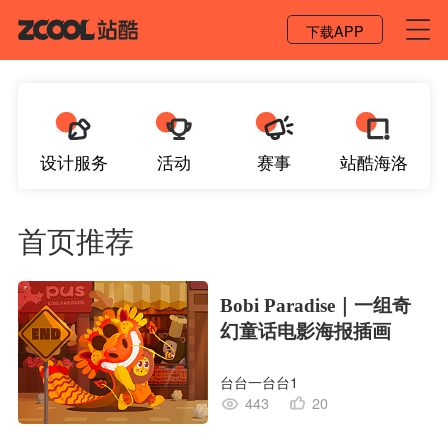
登录 / 注册
下载APP
设计服务
活动
赛事
站酷海洛
首页推荐
Bobi Paradise｜一组奇
幻童话电影海报插画
台台一台台1
443
20