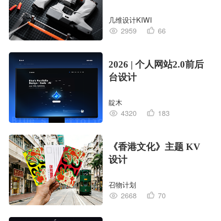
几维设计KIWI
2959
66
2026 | 个人网站2.0前后
台设计
靛木
4320
183
《香港文化》主题 KV
设计
召物计划
2668
70