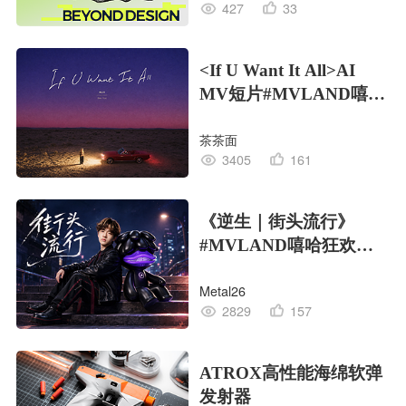
427
33
<If U Want It All>AI
MV短片#MVLAND嘻哈
狂欢派对
茶茶面
3405
161
《逆生｜街头流行》
#MVLAND嘻哈狂欢派
对
Metal26
2829
157
ATROX高性能海绵软弹
发射器