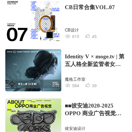
CB日常合集VOL.07
CB设计
615
45
Identity V × moge.tv | 第
五人格全新监管者女王
蜂
魔格工作室
584
39
■■彼安迪2020-2025
OPPO 商业广告视觉合
集/部分
彼安迪设计