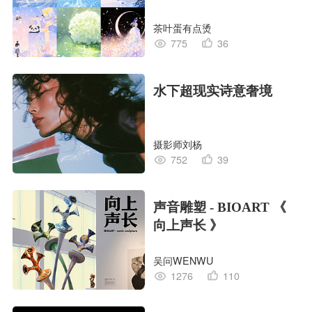
茶叶蛋有点烫
775
36
水下超现实诗意奢境
摄影师刘杨
752
39
声音雕塑 - BIOART 《
向上声长 》
吴问WENWU
1276
110