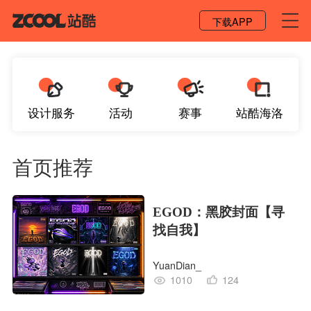
登录 / 注册
下载APP
设计服务
活动
赛事
站酷海洛
首页推荐
EGOD：黑胶封面【寻
找自我】
YuanDian_
1010
124