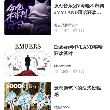
原创音乐MV今晚不审判
#MVLAND嘻哈狂欢派
对
卷云品牌IP设计
1147
133
Embers#MVLAND嘻哈
狂欢派对
Mikyyellow
1263
150
迷恋她笔下的法式松弛
感
站酷Loook