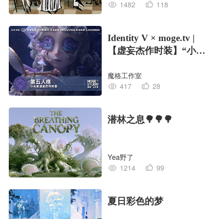
1482
118
Identity V × moge.tv |
【虚妄杰作时装】“小女
孩”
魔格工作室
417
28
潜林之息🌳🌳🌳
Yea野了
1214
99
夏日彩色的梦