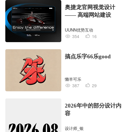
奥捷龙官网视觉设计
—— 高端网站建设
UUNN优势互动
354
16
搞点乐字66乐good
懒羊可乐
387
29
2026年中的部分设计内
容
设计师_银