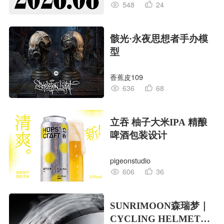
548
24
骸光·永夜思想者手办模
型
香蕉皮109
636
68
立吞 柚子大米IPA 精酿
啤酒包装设计
pigeonstudio
606
36
SUNRIMOON森瑞梦｜
CYCLING HELMET