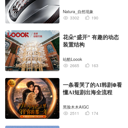
CG｜气动骑行头盔
Natura_自然现象
3302
190
花朵“盛开” 有趣的动态
装置结构
站酷Loook
2665
163
一条看哭了的AI韩剧❄️看
懂AI短剧出海全流程
黑脸木木AIGC
2511
174