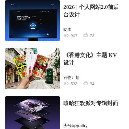
2026 | 个人网站2.0前后
台设计
靛木
907
78
《香港文化》主题 KV
设计
召物计划
533
34
嘻哈狂欢派对专辑封面
头号玩家attry