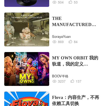
504
53
THE
MANUFACTURED
EDITION OF LIFE生命
SorayaYuan
的工业版本
869
84
MY OWN ORBIT 我的
轨道，我的定义
#MVLAND嘻哈狂欢派
BOOV半格
对
3237
137
Flova：内容生产，不再
依赖工具切换