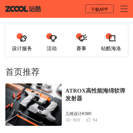
登录 / 注册
下载APP
设计服务
活动
赛事
站酷海洛
首页推荐
ATROX高性能海绵软弹
发射器
几维设计KIWI
503
54