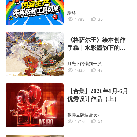
黯马
1783
35
《格萨尔王》绘本创作
手稿｜水彩墨韵下的史
诗回响
月光下的懒猫一溪
1635
47
【合集】2026年1月-6月
优秀设计作品（上）
微博品牌运营设计
1716
51