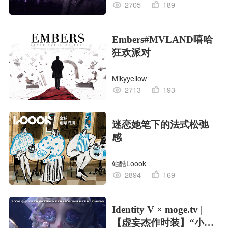
2705
189
Embers#MVLAND嘻哈
狂欢派对
Mikyyellow
2713
193
迷恋她笔下的法式松弛
感
站酷Loook
2894
169
Identity V × moge.tv |
【虚妄杰作时装】“小女