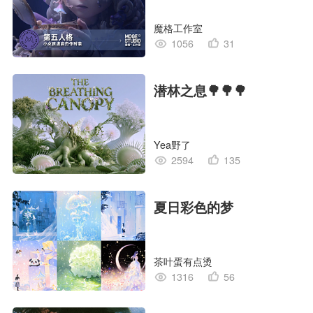
孩”
魔格工作室
1056
31
潜林之息🌳🌳🌳
Yea野了
2594
135
夏日彩色的梦
茶叶蛋有点烫
1316
56