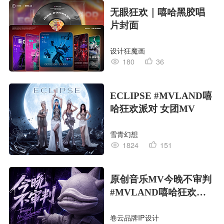
无眼狂欢｜嘻哈黑胶唱
片封面
设计狂魔画
180
36
ECLIPSE #MVLAND嘻
哈狂欢派对 女团MV
雪青幻想
1824
151
原创音乐MV今晚不审判
#MVLAND嘻哈狂欢派
对
卷云品牌IP设计