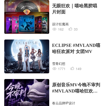
无眼狂欢｜嘻哈黑胶唱
片封面
设计狂魔画
162
33
ECLIPSE #MVLAND嘻
哈狂欢派对 女团MV
雪青幻想
1771
149
原创音乐MV今晚不审判
#MVLAND嘻哈狂欢派
对
卷云品牌IP设计