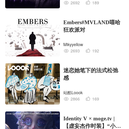
2692
189
Embers#MVLAND嘻哈
狂欢派对
Mikyyellow
2693
192
迷恋她笔下的法式松弛
感
站酷Loook
2866
169
Identity V × moge.tv |
【虚妄杰作时装】“小女