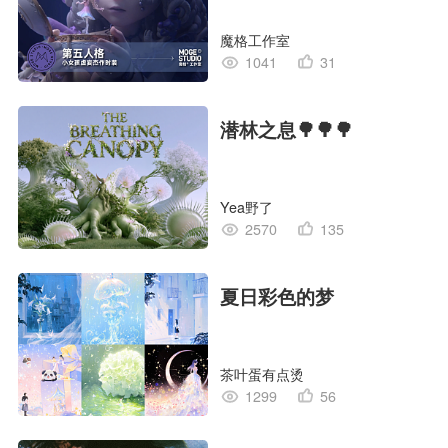
孩”
魔格工作室
1041
31
潜林之息🌳🌳🌳
Yea野了
2570
135
夏日彩色的梦
茶叶蛋有点烫
1299
56