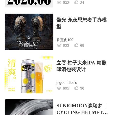
532
24
骸光·永夜思想者手办模
型
香蕉皮109
633
68
立吞 柚子大米IPA 精酿
啤酒包装设计
pigeonstudio
605
36
SUNRIMOON森瑞梦｜
CYCLING HELMET