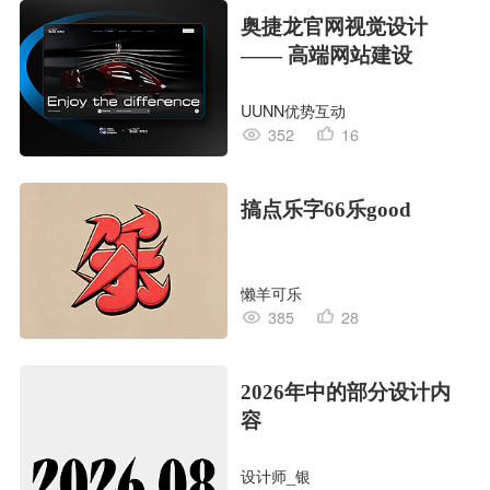
奥捷龙官网视觉设计
—— 高端网站建设
UUNN优势互动
352
16
搞点乐字66乐good
懒羊可乐
385
28
2026年中的部分设计内
容
设计师_银