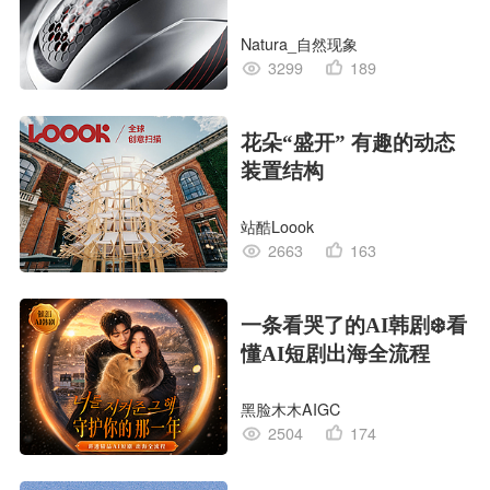
CG｜气动骑行头盔
Natura_自然现象
3299
189
花朵“盛开” 有趣的动态
装置结构
站酷Loook
2663
163
一条看哭了的AI韩剧❄️看
懂AI短剧出海全流程
黑脸木木AIGC
2504
174