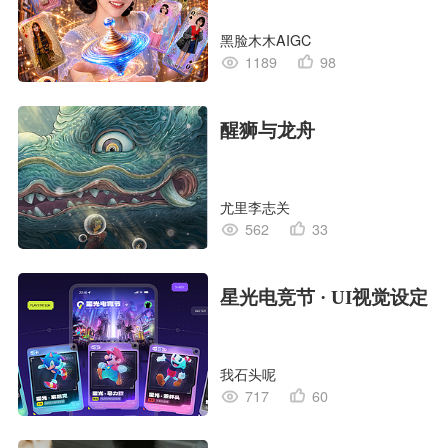
黑脸木木AIGC
1189
98
醒狮与龙舟
尤里李志关
562
33
星光电竞节 · UI视觉设定
我石头呢
717
60