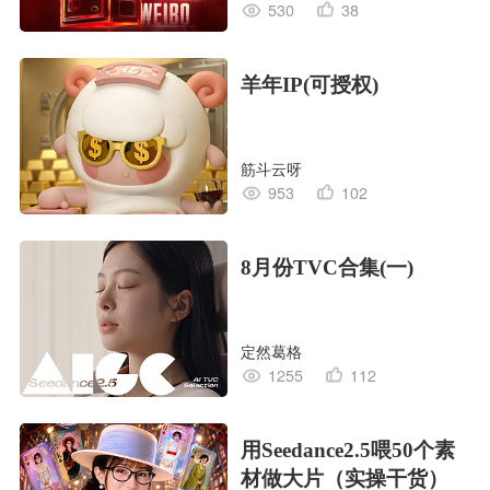
530
38
羊年IP(可授权)
筋斗云呀
953
102
8月份TVC合集(一)
定然葛格
1255
112
用Seedance2.5喂50个素
材做大片（实操干货）