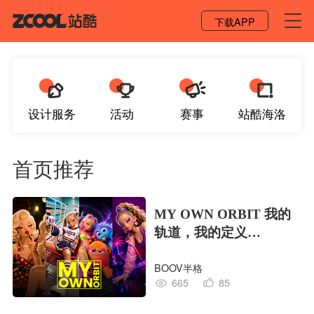
登录 / 注册
下载APP
设计服务
活动
赛事
站酷海洛
首页推荐
MY OWN ORBIT 我的
轨道，我的定义
#MVLAND嘻哈狂欢派
BOOV半格
对
665
85