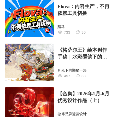
Flova：内容生产，不再
依赖工具切换
黯马
733
30
《格萨尔王》绘本创作
手稿｜水彩墨韵下的史
诗回响
月光下的懒猫一溪
497
33
【合集】2026年1月-6月
优秀设计作品（上）
微博品牌运营设计