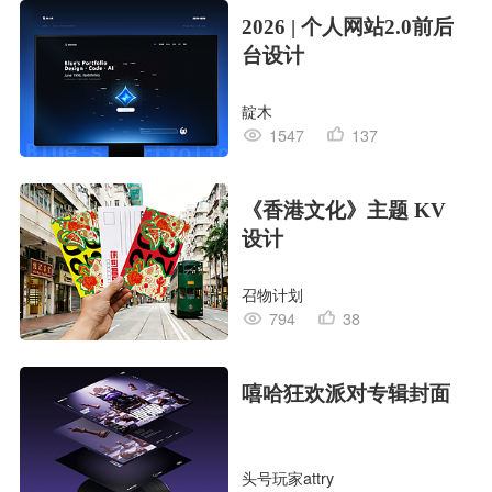
2026 | 个人网站2.0前后
台设计
靛木
1547
137
《香港文化》主题 KV
设计
召物计划
794
38
嘻哈狂欢派对专辑封面
头号玩家attry