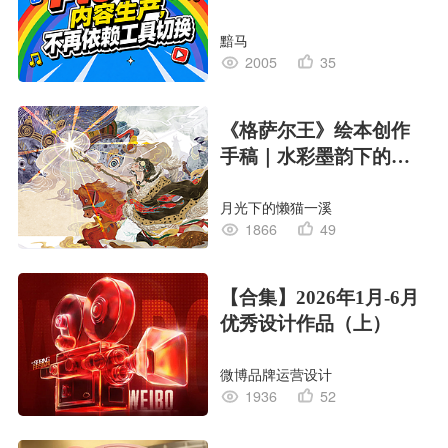
黯马
2005
35
《格萨尔王》绘本创作
手稿｜水彩墨韵下的史
诗回响
月光下的懒猫一溪
1866
49
【合集】2026年1月-6月
优秀设计作品（上）
微博品牌运营设计
1936
52