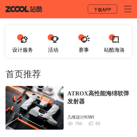
登录 / 注册
下载APP
设计服务
活动
赛事
站酷海洛
首页推荐
ATROX高性能海绵软弹
发射器
几维设计KIWI
750
55