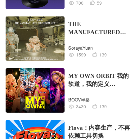
700
59
THE
MANUFACTURED
EDITION OF LIFE生命
SorayaYuan
的工业版本
1599
139
MY OWN ORBIT 我的
轨道，我的定义
#MVLAND嘻哈狂欢派
BOOV半格
对
3430
139
Flova：内容生产，不再
依赖工具切换