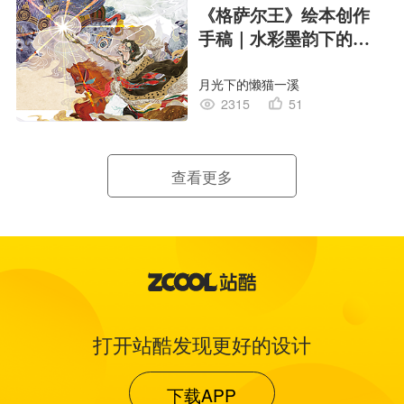
《格萨尔王》绘本创作
手稿｜水彩墨韵下的史
诗回响
月光下的懒猫一溪
2315
51
查看更多
打开站酷发现更好的设计
下载APP