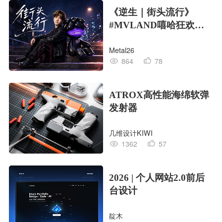
《逆生｜街头流行》
#MVLAND嘻哈狂欢派
对
Metal26
864
78
ATROX高性能海绵软弹
发射器
几维设计KIWI
1362
57
2026 | 个人网站2.0前后
台设计
靛木