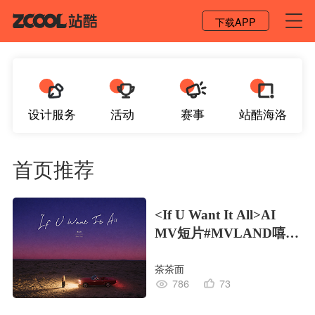
登录 / 注册
下载APP
设计服务
活动
赛事
站酷海洛
首页推荐
<If U Want It All>AI
MV短片#MVLAND嘻哈
狂欢派对
茶茶面
786
73