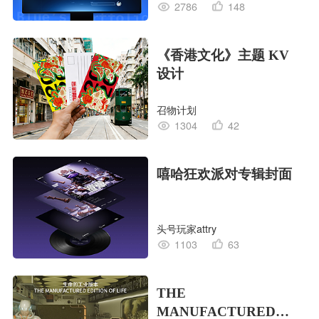
2786
148
《香港文化》主题 KV
设计
召物计划
1304
42
嘻哈狂欢派对专辑封面
头号玩家attry
1103
63
THE
MANUFACTURED