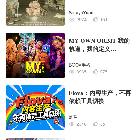
EDITION OF LIFE生命
SorayaYuan
的工业版本
2974
151
MY OWN ORBIT 我的
轨道，我的定义
#MVLAND嘻哈狂欢派
BOOV半格
对
3965
275
Flova：内容生产，不再
依赖工具切换
黯马
2346
35