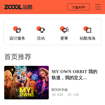
登录 / 注册
下载APP
设计服务
活动
赛事
站酷海洛
首页推荐
MY OWN ORBIT 我的
轨道，我的定义
#MVLAND嘻哈狂欢派
BOOV半格
对
839
102