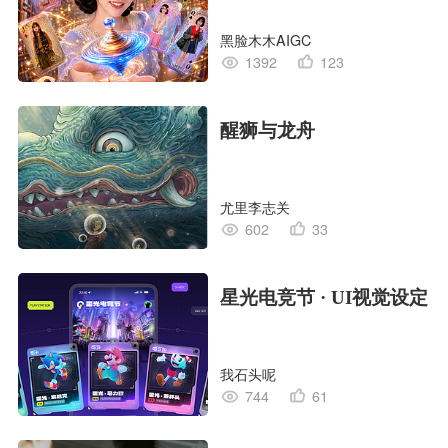
黑脸木木AIGC
1392
123
醒狮与龙舟
尤里李志关
602
33
星光电竞节 · UI视觉设定
我石头呢
744
61