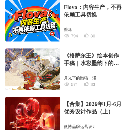
Flova：内容生产，不再
依赖工具切换
黯马
794
30
《格萨尔王》绘本创作
手稿｜水彩墨韵下的史
诗回响
月光下的懒猫一溪
571
33
【合集】2026年1月-6月
优秀设计作品（上）
微博品牌运营设计