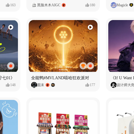
163
黑脸木木AIGC
180
Magicle
七01》
全能鸭#MVLAND嘻哈狂欢派对
148
圆末
177
设计师大