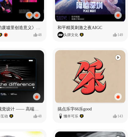
《在被遗忘的废墟里创造意义》#MVLAND嘻哈狂欢派对
和平精英刺激之夜AIGC
48
头牌文化
149
奥捷龙官网视觉设计 —— 高端网站建设
搞点乐字66乐good
势互动
48
懒羊可乐
143