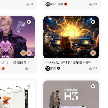
68
KK不设限
150
《If U Want It All》—情绪时差 #MVLAND嘻哈狂欢派对
个人作品《伊利30周年擂台赛》
尧
141
影志
159