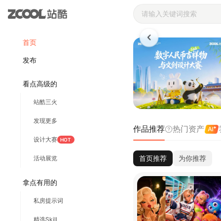
站酷ZCOOL 
首页
发布
看点高级的
站酷三火
发现更多
作品推荐
热门资产
设计大赛
HOT
首页推荐
为你推荐
活动展览
拿点有用的
私房提示词
精选Skill