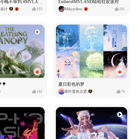
原创音乐MV今晚不审判 #MVLAND嘻哈狂欢派对
Embers#MVLAND嘻哈狂欢派对
P设计
193
Mikyyellow
201
🌳
夏日彩色的梦
142
茶叶蛋有点烫
70