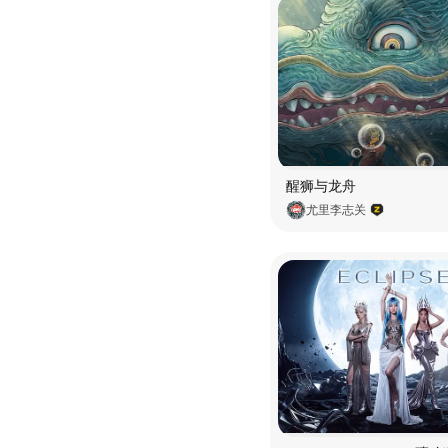
醒狮与龙舟
尤里李志关