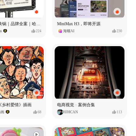
Ala 阿尔拉-铁锅｜品牌全案｜哈尔滨
MiniMax H3，即将开源
gn
224
海螺AI
230
《乡村爱情》插画
电商视觉 · 案例合集
插画
68
HJHCAN
113