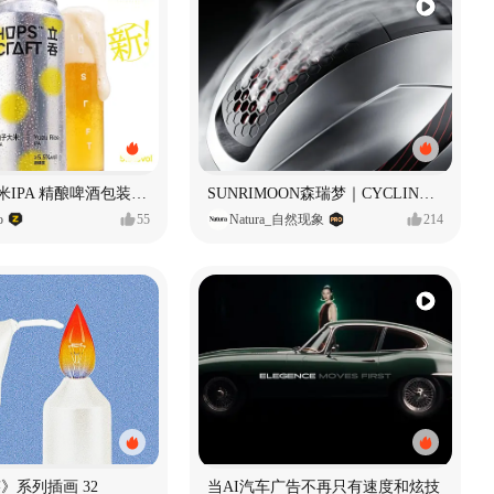
立吞 柚子大米IPA 精酿啤酒包装设计
SUNRIMOON森瑞梦｜CYCLING HELMET CG｜气动骑行头盔
o
55
Natura_自然现象
214
痕迹》系列插画 32
当AI汽车广告不再只有速度和炫技