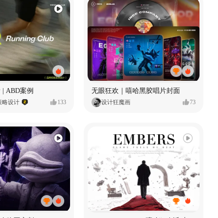
 | ABD案例
无眼狂欢｜嘻哈黑胶唱片封面
策略设计
133
设计狂魔画
73