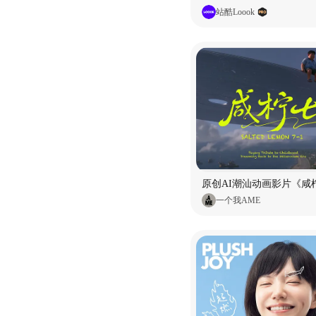
站酷Loook
原创AI潮汕动画影片《咸柠
一个我AME