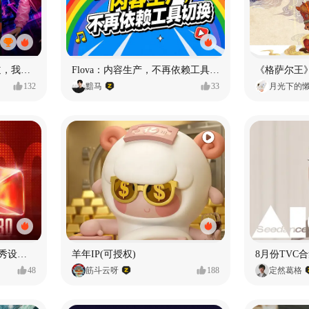
MY OWN ORBIT 我的轨道，我的定义#MVLAND嘻哈狂欢派对
Flova：内容生产，不再依赖工具切换
132
黯马
33
月光下的
【合集】2026年1月-6月优秀设计作品（上）
羊年IP(可授权)
8月份TVC合
48
筋斗云呀
188
定然葛格