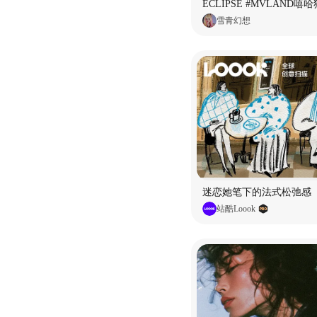
雪青幻想
迷恋她笔下的法式松弛感
站酷Loook