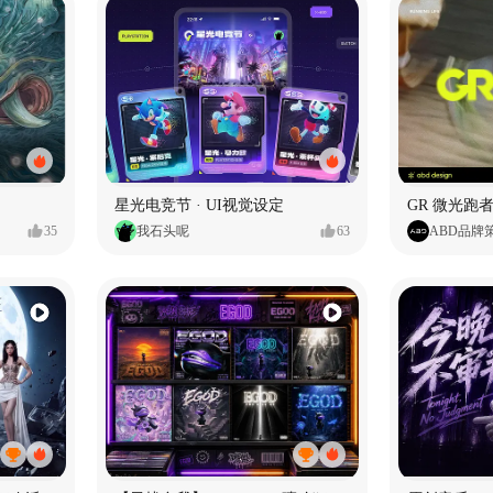
星光电竞节 · UI视觉设定
GR 微光跑者
35
我石头呢
63
ABD品牌