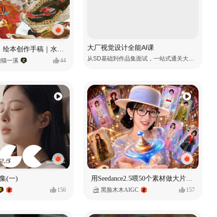
大厂视觉设计全能Al课
《格萨尔王》绘本创作手稿｜水彩墨韵下的史诗回响
从SD基础到作品集面试，一站式通关大厂视觉岗
懒猫一溪
44
集(一)
用Seedance2.5喂50个素材做大片（实操干货）
156
黑脸木木AIGC
157