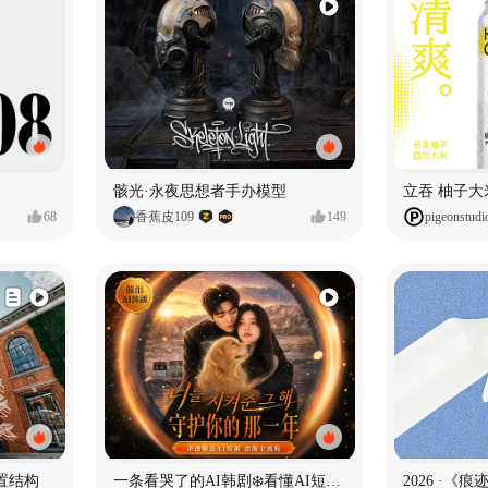
骸光·永夜思想者手办模型
68
香蕉皮109
149
pigeonstudi
置结构
一条看哭了的AI韩剧❄️看懂AI短剧出海全流程
2026 ·《