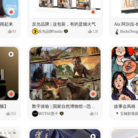
小熊闹起来
反光品牌 | 这包装，有的是烟火气
83
反光品牌Studio
128
BucksDesi
频】
数字体验 | 国家自然博物馆:<恐龙公园>沉浸特展
故事会风格
265
MOTSE墨子
53
宝楠影视