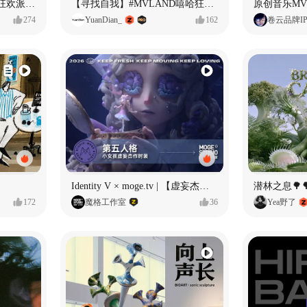
ECLIPSE #MVLAND嘻哈狂欢派对 女团MV
【寻找自我】#MVLAND嘻哈狂欢派对
274
YuanDian_
162
卷云品牌I
Identity V × moge.tv | 【虚妄杰作时装】“小女孩”
潜林之息🌳
172
魔格工作室
36
Yea野了