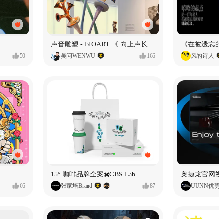
声音雕塑 - BIOART 《 向上声长 》
50
吴问WENWU
166
风的诗人
15° 咖啡品牌全案✖️GBS.Lab
66
张家培Brand
87
UUNN优