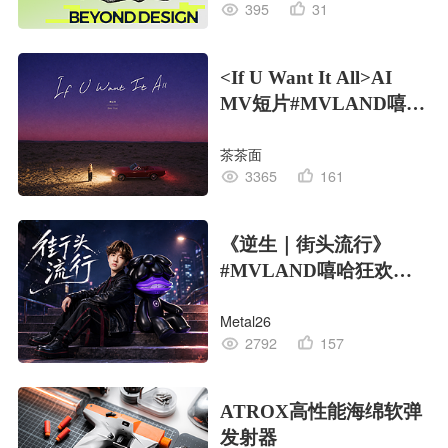
395
31
<If U Want It All>AI
MV短片#MVLAND嘻哈
狂欢派对
茶茶面
3365
161
《逆生｜街头流行》
#MVLAND嘻哈狂欢派
对
Metal26
2792
157
ATROX高性能海绵软弹
发射器