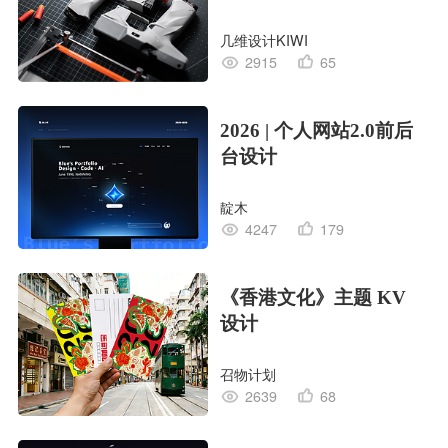
几维设计KIWI
2915
65
2026 | 个人网站2.0前后
台设计
靛木
4247
179
《香港文化》主题 KV
设计
召物计划
2639
68