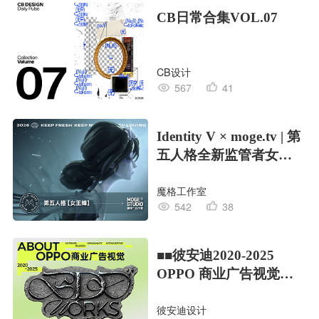
CB日常合集VOL.07
CB设计
567
41
Identity V × moge.tv | 第
五人格全新监管者女王
蜂
魔格工作室
542
38
■■彼安迪2020-2025
OPPO 商业广告视觉合
集/部分
彼安迪设计