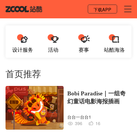
登录 / 注册
下载APP
设计服务
活动
赛事
站酷海洛
首页推荐
Bobi Paradise｜一组奇
幻童话电影海报插画
台台一台台1
396
16