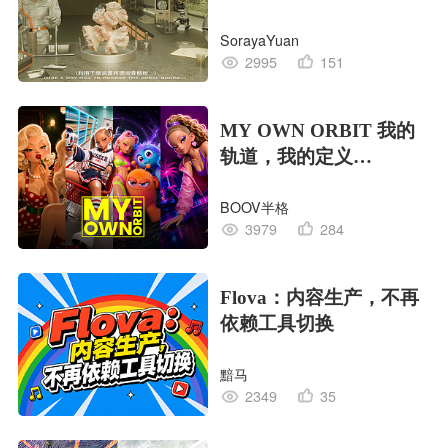
EDITION OF LIFE生命
SorayaYuan
的工业版本
2995
151
MY OWN ORBIT 我的
轨道，我的定义
#MVLAND嘻哈狂欢派
BOOV半格
对
3979
284
Flova：内容生产，不再
依赖工具切换
黯马
2349
35