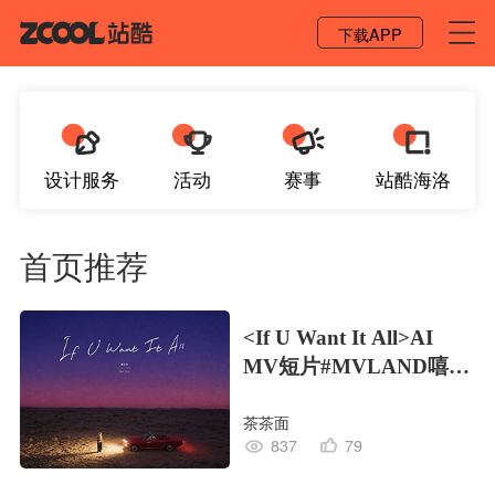
登录 / 注册
下载APP
设计服务
活动
赛事
站酷海洛
首页推荐
<If U Want It All>AI
MV短片#MVLAND嘻哈
狂欢派对
茶茶面
837
79