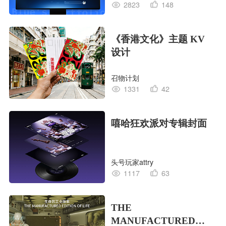
2823
148
《香港文化》主题 KV
设计
召物计划
1331
42
嘻哈狂欢派对专辑封面
头号玩家attry
1117
63
THE
MANUFACTURED