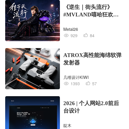
《逆生｜街头流行》
#MVLAND嘻哈狂欢派
对
Metal26
929
84
ATROX高性能海绵软弹
发射器
几维设计KIWI
1393
57
2026 | 个人网站2.0前后
台设计
靛木