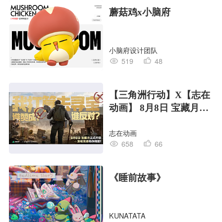
蘑菇鸡x小脑府
小脑府设计团队
519
48
【三角洲行动】X【志在
动画】 8月8日 宝藏月宣
传PV
志在动画
658
66
《睡前故事》
KUNATATA