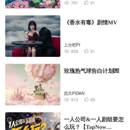
781
81
《香水有毒》剧情MV
上分吧Pt
838
81
玫瑰热气球告白计划💌
琵旦PIDAN
913
85
一人公司&一人剧组要怎
么玩？【TapNow