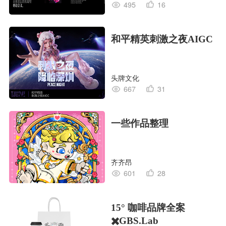
495
16
和平精英刺激之夜AIGC
头牌文化
667
31
一些作品整理
齐齐昂
601
28
15° 咖啡品牌全案
✖️GBS.Lab