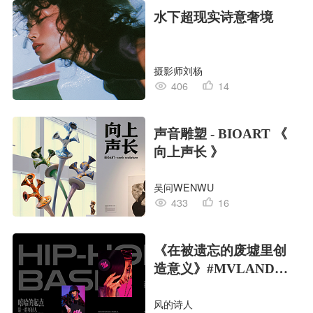
水下超现实诗意奢境
摄影师刘杨
406
14
声音雕塑 - BIOART 《
向上声长 》
吴问WENWU
433
16
《在被遗忘的废墟里创
造意义》#MVLAND嘻
哈狂欢派对
风的诗人