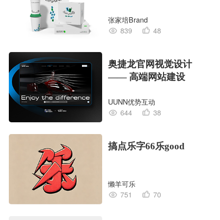
张家培Brand
839
48
奥捷龙官网视觉设计
—— 高端网站建设
UUNN优势互动
644
38
搞点乐字66乐good
懒羊可乐
751
70