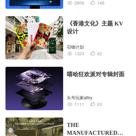
2806
148
《香港文化》主题 KV
设计
召物计划
1323
42
嘻哈狂欢派对专辑封面
头号玩家attry
1111
63
THE
MANUFACTURED