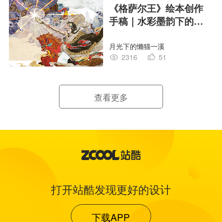
《格萨尔王》绘本创作
手稿｜水彩墨韵下的史
诗回响
月光下的懒猫一溪
2316
51
查看更多
打开站酷发现更好的设计
下载APP