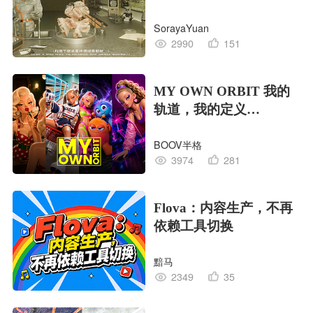
EDITION OF LIFE生命
SorayaYuan
的工业版本
2990
151
MY OWN ORBIT 我的
轨道，我的定义
#MVLAND嘻哈狂欢派
BOOV半格
对
3974
281
Flova：内容生产，不再
依赖工具切换
黯马
2349
35