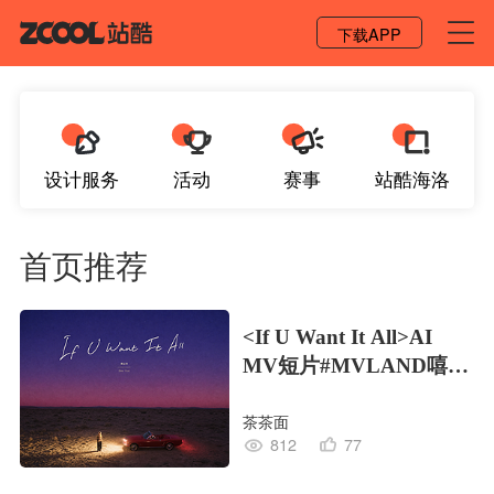
登录 / 注册
下载APP
设计服务
活动
赛事
站酷海洛
首页推荐
<If U Want It All>AI
MV短片#MVLAND嘻哈
狂欢派对
茶茶面
812
77