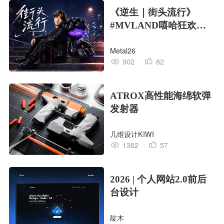
《逆生｜街头流行》
#MVLAND嘻哈狂欢派
对
Metal26
902
82
ATROX高性能海绵软弹
发射器
几维设计KIWI
1382
57
2026 | 个人网站2.0前后
台设计
靛木