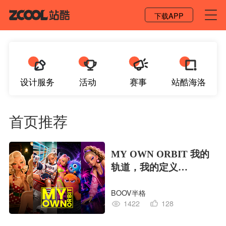
登录 / 注册
下载APP
设计服务
活动
赛事
站酷海洛
首页推荐
MY OWN ORBIT 我的
轨道，我的定义
#MVLAND嘻哈狂欢派
BOOV半格
对
1422
128