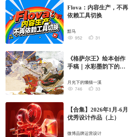
Flova：内容生产，不再
依赖工具切换
黯马
952
31
《格萨尔王》绘本创作
手稿｜水彩墨韵下的史
诗回响
月光下的懒猫一溪
746
33
【合集】2026年1月-6月
优秀设计作品（上）
微博品牌运营设计