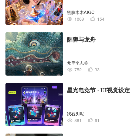
黑脸木木AIGC
1889
154
醒狮与龙舟
尤里李志关
752
33
星光电竞节 · UI视觉设定
我石头呢
881
61