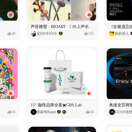
声音雕塑 - BIOART 《 向上声长 》
48
吴问WENWU
165
风的诗人
15° 咖啡品牌全案✖️GBS.Lab
65
张家培Brand
84
UUNN优