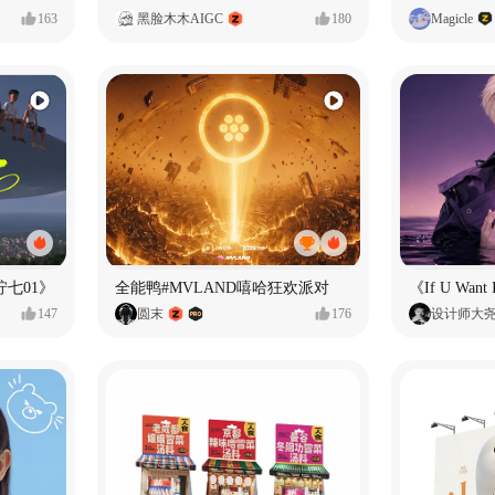
163
黑脸木木AIGC
180
Magicle
七01》
全能鸭#MVLAND嘻哈狂欢派对
147
圆末
176
设计师大