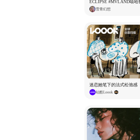
雪青幻想
迷恋她笔下的法式松弛感
站酷Loook