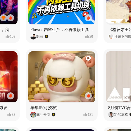
MY OWN ORBIT 我的轨道，我的定义#MVLAND嘻哈狂欢派对
Flova：内容生产，不再依赖工具切换
108
黯马
30
月光下的
【合集】2026年1月-6月优秀设计作品（上）
羊年IP(可授权)
8月份TVC合
38
筋斗云呀
131
定然葛格