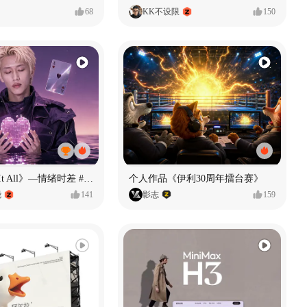
68
KK不设限
150
《If U Want It All》—情绪时差 #MVLAND嘻哈狂欢派对
个人作品《伊利30周年擂台赛》
尧
141
影志
159