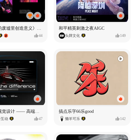
《在被遗忘的废墟里创造意义》#MVLAND嘻哈狂欢派对
和平精英刺激之夜AIGC
44
头牌文化
149
奥捷龙官网视觉设计 —— 高端网站建设
搞点乐字66乐good
势互动
47
懒羊可乐
142