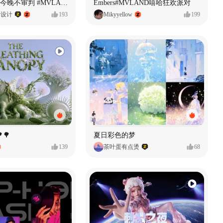
原创音乐MV今晚不审判 #MVLAND嘻哈狂欢派对
Embers#MVLAND嘻哈狂欢派对
P设计
193
Mikyyellow
199
🌳
夏日彩色的梦
139
茶叶蛋有点烫
68