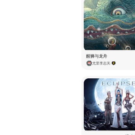
醒狮与龙舟
尤里李志关