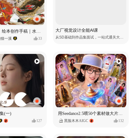
大厂视觉设计全能Al课
《格萨尔王》绘本创作手稿｜水彩墨韵下的史诗回响
从SD基础到作品集面试，一站式通关大厂视觉岗
懒猫一溪
33
集(一)
用Seedance2.5喂50个素材做大片（实操干货）
127
黑脸木木AIGC
132