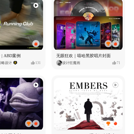
 | ABD案例
无眼狂欢｜嘻哈黑胶唱片封面
策略设计
131
设计狂魔画
71