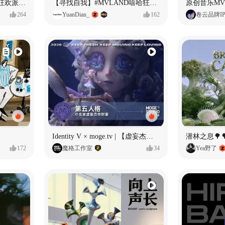
ECLIPSE #MVLAND嘻哈狂欢派对 女团MV
【寻找自我】#MVLAND嘻哈狂欢派对
264
YuanDian_
162
卷云品牌I
Identity V × moge.tv | 【虚妄杰作时装】“小女孩”
潜林之息🌳
172
魔格工作室
34
Yea野了