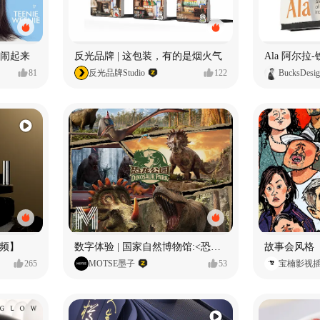
小熊闹起来
反光品牌 | 这包装，有的是烟火气
81
反光品牌Studio
122
BucksDesi
频】
数字体验 | 国家自然博物馆:<恐龙公园>沉浸特展
故事会风格
265
MOTSE墨子
53
宝楠影视