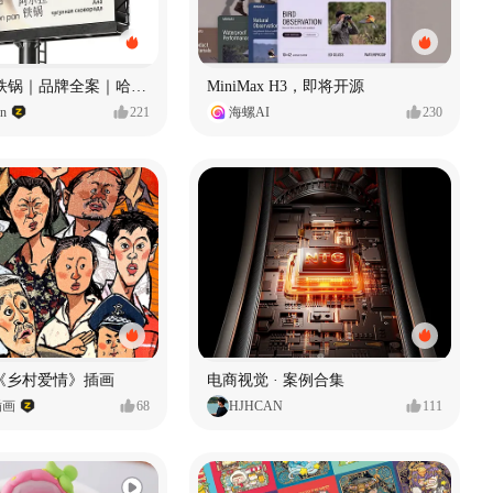
Ala 阿尔拉-铁锅｜品牌全案｜哈尔滨
MiniMax H3，即将开源
gn
221
海螺AI
230
《乡村爱情》插画
电商视觉 · 案例合集
插画
68
HJHCAN
111