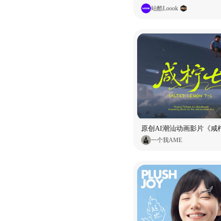
站酷Loook
原创AI潮汕动画影片《咸柠
一个我AME