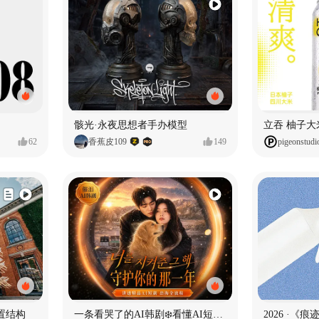
骸光·永夜思想者手办模型
62
香蕉皮109
149
pigeonstudi
置结构
一条看哭了的AI韩剧❄️看懂AI短剧出海全流程
2026 ·《