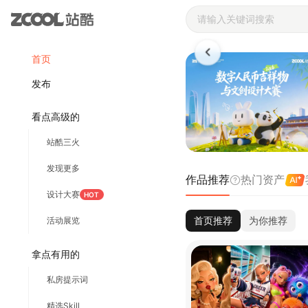
站酷ZCOOL 
首页
发布
看点高级的
站酷三火
发现更多
作品推荐
热门资产
设计大赛
HOT
首页推荐
为你推荐
活动展览
拿点有用的
私房提示词
精选Skill