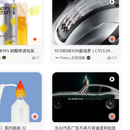
立吞 柚子大米IPA 精酿啤酒包装设计
SUNRIMOON森瑞梦｜CYCLING HELMET CG｜气动骑行头盔
o
52
Natura_自然现象
210
痕迹》系列插画 32
当AI汽车广告不再只有速度和炫技