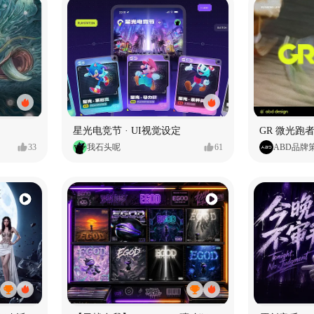
星光电竞节 · UI视觉设定
GR 微光跑者
33
我石头呢
61
ABD品牌