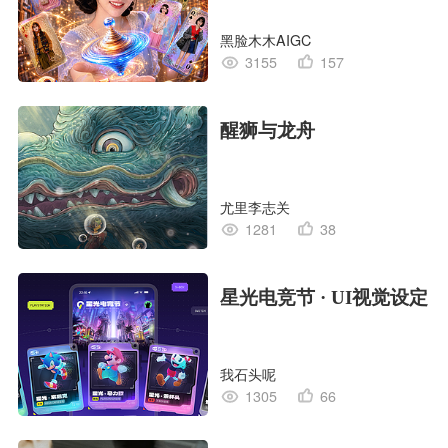
黑脸木木AIGC
3155
157
醒狮与龙舟
尤里李志关
1281
38
星光电竞节 · UI视觉设定
我石头呢
1305
66