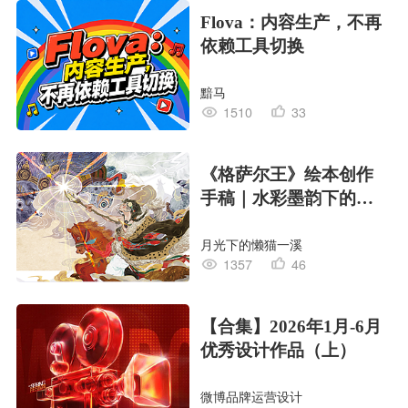
Flova：内容生产，不再
依赖工具切换
黯马
1510
33
《格萨尔王》绘本创作
手稿｜水彩墨韵下的史
诗回响
月光下的懒猫一溪
1357
46
【合集】2026年1月-6月
优秀设计作品（上）
微博品牌运营设计