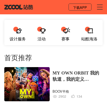
登录 / 注册
下载APP
设计服务
活动
赛事
站酷海洛
首页推荐
MY OWN ORBIT 我的
轨道，我的定义
#MVLAND嘻哈狂欢派
BOOV半格
对
2902
134