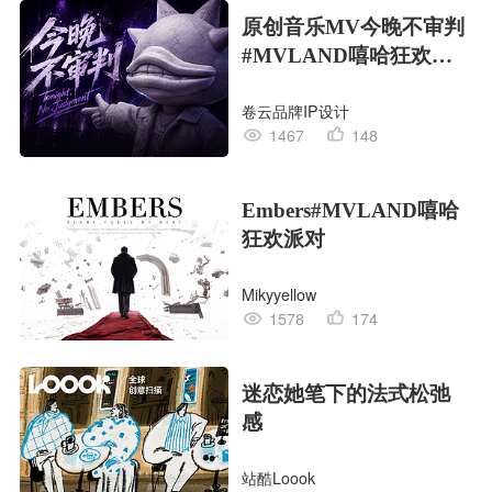
原创音乐MV今晚不审判
#MVLAND嘻哈狂欢派
对
卷云品牌IP设计
1467
148
Embers#MVLAND嘻哈
狂欢派对
Mikyyellow
1578
174
迷恋她笔下的法式松弛
感
站酷Loook