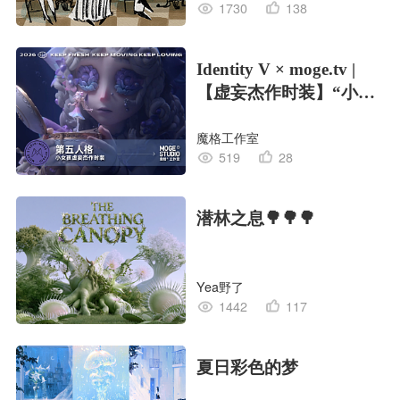
1730
138
Identity V × moge.tv |
【虚妄杰作时装】“小女
孩”
魔格工作室
519
28
潜林之息🌳🌳🌳
Yea野了
1442
117
夏日彩色的梦