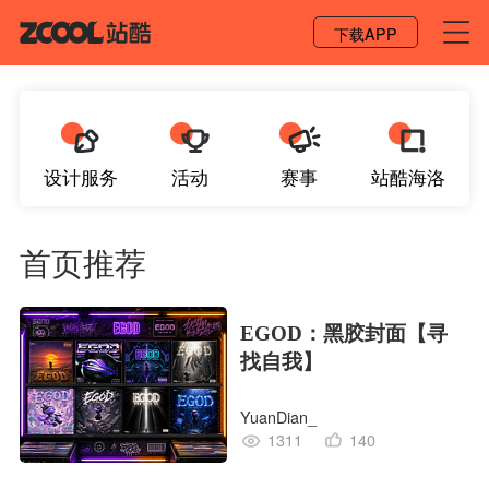
登录 / 注册
下载APP
设计服务
活动
赛事
站酷海洛
首页推荐
EGOD：黑胶封面【寻
找自我】
YuanDian_
1311
140