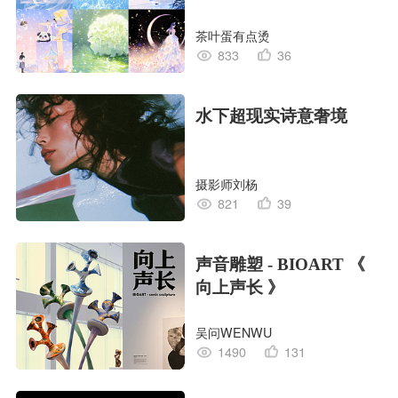
茶叶蛋有点烫
833
36
水下超现实诗意奢境
摄影师刘杨
821
39
声音雕塑 - BIOART 《
向上声长 》
吴问WENWU
1490
131