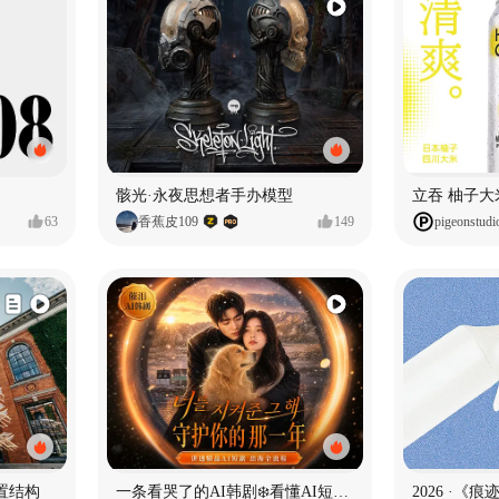
骸光·永夜思想者手办模型
63
香蕉皮109
149
pigeonstudi
置结构
一条看哭了的AI韩剧❄️看懂AI短剧出海全流程
2026 ·《