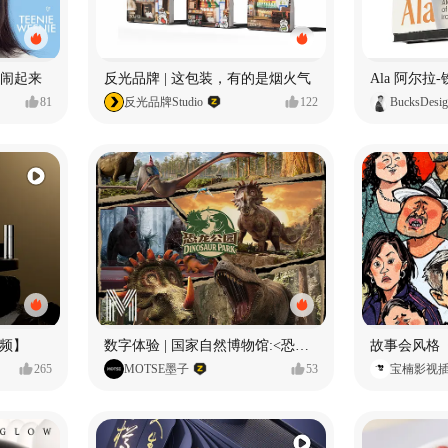
小熊闹起来
反光品牌 | 这包装，有的是烟火气
81
反光品牌Studio
122
BucksDesi
频】
数字体验 | 国家自然博物馆:<恐龙公园>沉浸特展
故事会风格
265
MOTSE墨子
53
宝楠影视