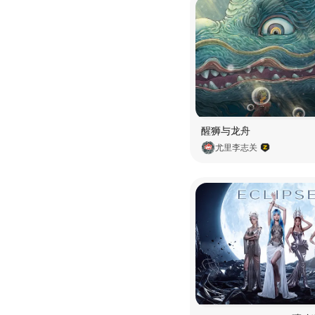
醒狮与龙舟
尤里李志关