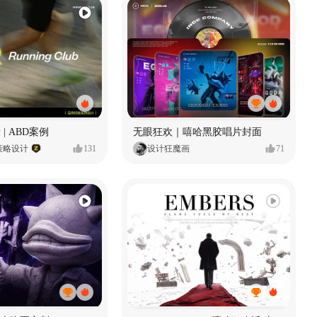
 | ABD案例
无眼狂欢｜嘻哈黑胶唱片封面
策略设计
131
设计狂魔画
71