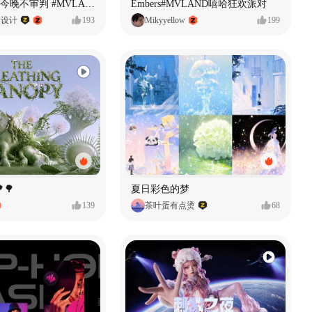
原创音乐MV今晚不审判 #MVLAND嘻哈狂欢派对
Embers#MVLAND嘻哈狂欢派对
P设计
193
Mikyyellow
199
🌳
夏日彩色的梦
139
茶叶蛋有点烫
68