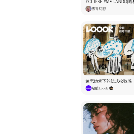
雪青幻想
迷恋她笔下的法式松弛感
站酷Loook