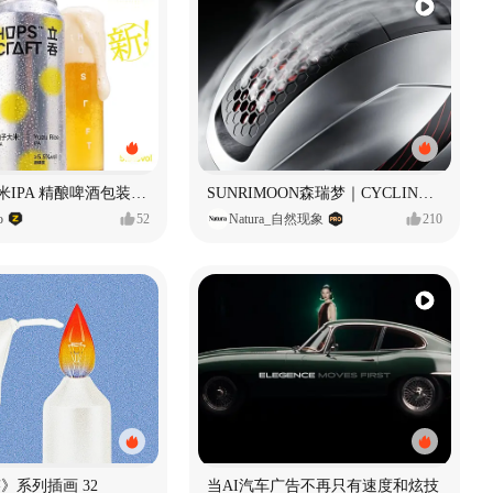
立吞 柚子大米IPA 精酿啤酒包装设计
SUNRIMOON森瑞梦｜CYCLING HELMET CG｜气动骑行头盔
o
52
Natura_自然现象
210
痕迹》系列插画 32
当AI汽车广告不再只有速度和炫技