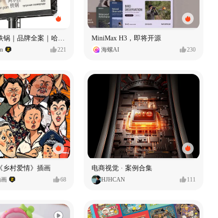
Ala 阿尔拉-铁锅｜品牌全案｜哈尔滨
MiniMax H3，即将开源
gn
221
海螺AI
230
《乡村爱情》插画
电商视觉 · 案例合集
插画
68
HJHCAN
111