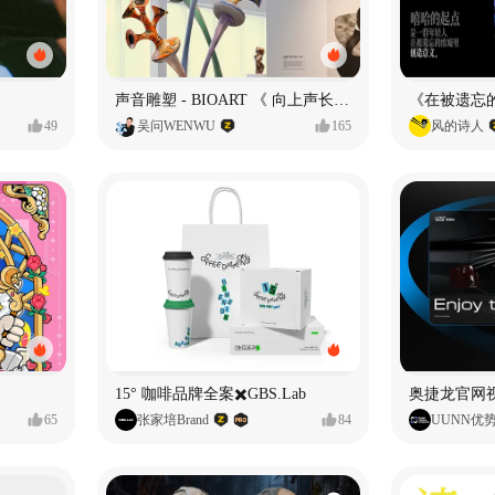
声音雕塑 - BIOART 《 向上声长 》
49
吴问WENWU
165
风的诗人
15° 咖啡品牌全案✖️GBS.Lab
65
张家培Brand
84
UUNN优