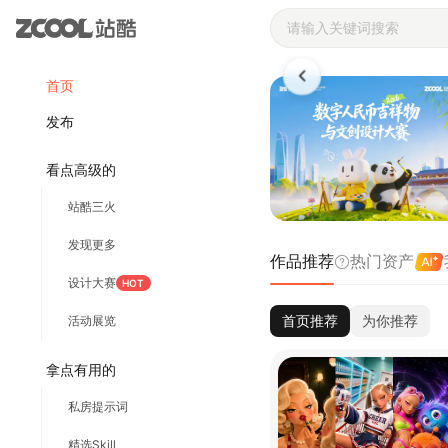
站酷ZCOOL 
首页
发布
看点高级的
站酷三火
发现更多
作品推荐
热门资产
设计大赛
HOT
首页推荐
为你推荐
活动展览
拿点有用的
私房提示词
精选Skill