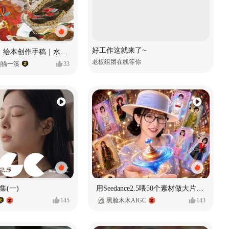
好工作这就来了~
《格萨尔王》绘本创作手稿｜水彩墨韵下的史诗回响
老板组团在线等你
懒猫一溪
33
集(一)
用Seedance2.5喂50个素材做大片（实操干货）
145
黑脸木木AIGC
143