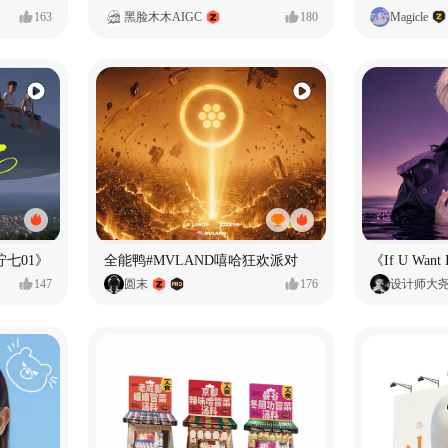
163
黑脸木木AIGC
180
Magicle
七01》
全能鸭#MVLAND嘻哈狂欢派对
147
圆末
176
设计师大