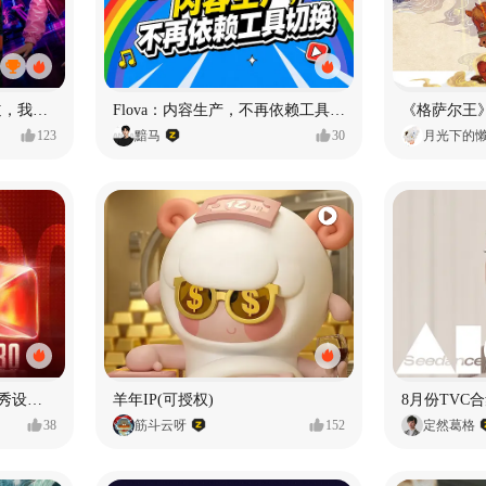
MY OWN ORBIT 我的轨道，我的定义#MVLAND嘻哈狂欢派对
Flova：内容生产，不再依赖工具切换
123
黯马
30
月光下的
【合集】2026年1月-6月优秀设计作品（上）
羊年IP(可授权)
8月份TVC合
38
筋斗云呀
152
定然葛格