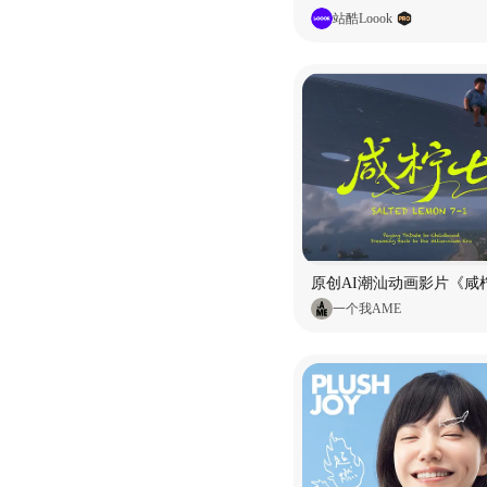
站酷Loook
原创AI潮汕动画影片《咸柠
一个我AME