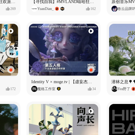
ECLIPSE #MVLAND嘻哈狂欢派对 女团MV
【寻找自我】#MVLAND嘻哈狂欢派对
269
YuanDian_
162
卷云品牌I
Identity V × moge.tv | 【虚妄杰作时装】“小女孩”
潜林之息🌳
172
魔格工作室
34
Yea野了