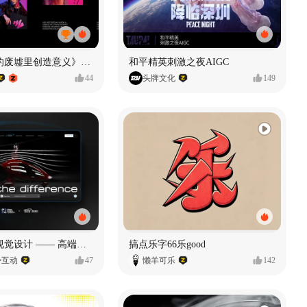
《在被遗忘的废墟里创造意义》#MVLAND嘻哈狂欢派对
和平精英刺激之夜AIGC
44
头牌文化
149
奥捷龙官网视觉设计 —— 高端网站建设
搞点乐字66乐good
势互动
47
懒羊可乐
142