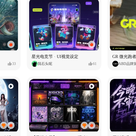
星光电竞节 · UI视觉设定
GR 微光跑者
33
我石头呢
61
ABD品牌