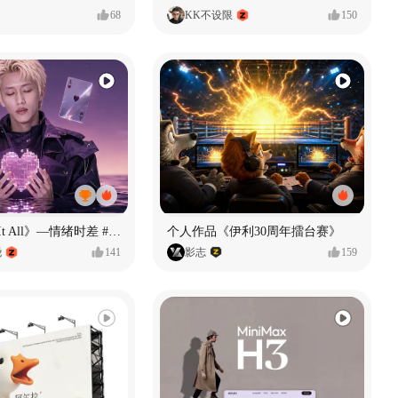
68
KK不设限
150
《If U Want It All》—情绪时差 #MVLAND嘻哈狂欢派对
个人作品《伊利30周年擂台赛》
尧
141
影志
159