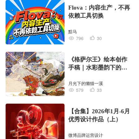
Flova：内容生产，不再
依赖工具切换
黯马
796
30
《格萨尔王》绘本创作
手稿｜水彩墨韵下的史
诗回响
月光下的懒猫一溪
579
33
【合集】2026年1月-6月
优秀设计作品（上）
微博品牌运营设计