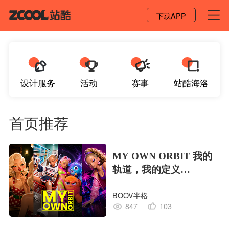
登录 / 注册
下载APP
设计服务
活动
赛事
站酷海洛
首页推荐
MY OWN ORBIT 我的
轨道，我的定义
#MVLAND嘻哈狂欢派
BOOV半格
对
847
103