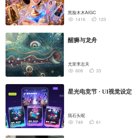
黑脸木木AIGC
1416
123
醒狮与龙舟
尤里李志关
608
33
星光电竞节 · UI视觉设定
我石头呢
749
61