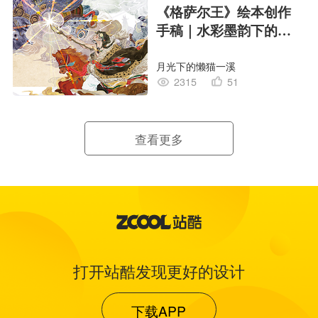
《格萨尔王》绘本创作
手稿｜水彩墨韵下的史
诗回响
月光下的懒猫一溪
2315
51
查看更多
打开站酷发现更好的设计
下载APP