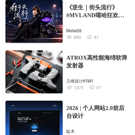
《逆生｜街头流行》
#MVLAND嘻哈狂欢派
对
Metal26
880
81
ATROX高性能海绵软弹
发射器
几维设计KIWI
1375
57
2026 | 个人网站2.0前后
台设计
靛木