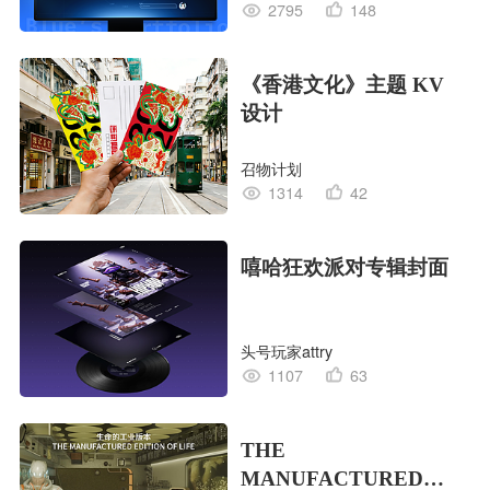
2795
148
《香港文化》主题 KV
设计
召物计划
1314
42
嘻哈狂欢派对专辑封面
头号玩家attry
1107
63
THE
MANUFACTURED