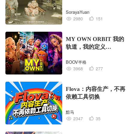
EDITION OF LIFE生命
SorayaYuan
的工业版本
2980
151
MY OWN ORBIT 我的
轨道，我的定义
#MVLAND嘻哈狂欢派
BOOV半格
对
3968
277
Flova：内容生产，不再
依赖工具切换
黯马
2347
35