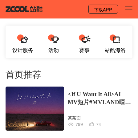
登录 / 注册
下载APP
设计服务
活动
赛事
站酷海洛
首页推荐
<If U Want It All>AI
MV短片#MVLAND嘻哈
狂欢派对
茶茶面
799
74