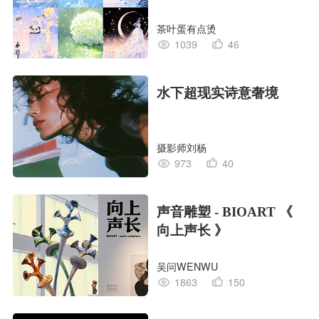
茶叶蛋有点烫
1039
46
水下超现实诗意奢境
摄影师刘杨
973
40
声音雕塑 - BIOART 《
向上声长 》
吴问WENWU
1863
150