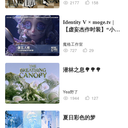
2177
158
Identity V × moge.tv |
【虚妄杰作时装】“小女
孩”
魔格工作室
727
29
潜林之息🌳🌳🌳
Yea野了
1944
127
夏日彩色的梦