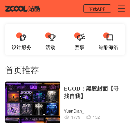
登录 / 注册
下载APP
设计服务
活动
赛事
站酷海洛
首页推荐
EGOD：黑胶封面【寻
找自我】
YuanDian_
1779
152