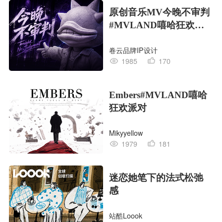
原创音乐MV今晚不审判
#MVLAND嘻哈狂欢派
对
卷云品牌IP设计
1985
170
Embers#MVLAND嘻哈
狂欢派对
Mikyyellow
1979
181
迷恋她笔下的法式松弛
感
站酷Loook