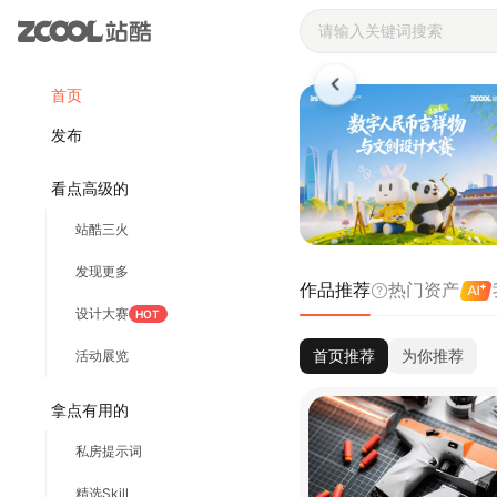
站酷ZCOOL 
首页
发布
看点高级的
站酷三火
发现更多
作品推荐
热门资产
设计大赛
HOT
首页推荐
为你推荐
活动展览
拿点有用的
私房提示词
精选Skill