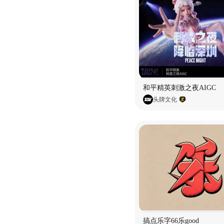
和平精英刺激之夜AIGC
头牌文化
搞点乐字66乐good