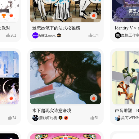
狂欢派对
迷恋她笔下的法式松弛感
202
站酷Loook
174
魔格工作
水下超现实诗意奢境
74
摄影师刘杨
51
吴问WEN