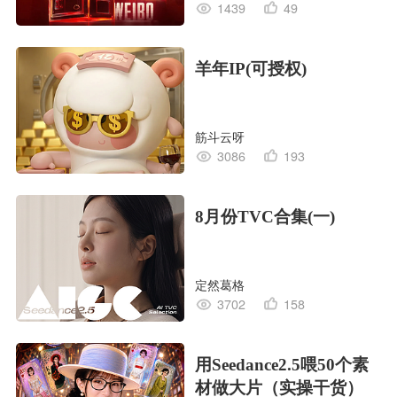
1439
49
羊年IP(可授权)
筋斗云呀
3086
193
8月份TVC合集(一)
定然葛格
3702
158
用Seedance2.5喂50个素
材做大片（实操干货）