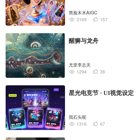
黑脸木木AIGC
3169
157
醒狮与龙舟
尤里李志关
1294
38
星光电竞节 · UI视觉设定
我石头呢
1316
67