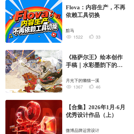
Flova：内容生产，不再
依赖工具切换
黯马
1522
33
《格萨尔王》绘本创作
手稿｜水彩墨韵下的史
诗回响
月光下的懒猫一溪
1367
46
【合集】2026年1月-6月
优秀设计作品（上）
微博品牌运营设计