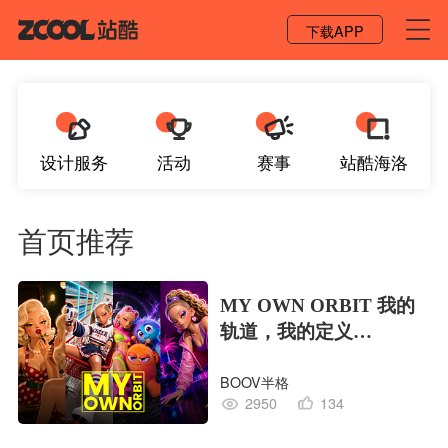
登录 / 注册
下载APP
设计服务
活动
赛事
站酷海洛
首页推荐
MY OWN ORBIT 我的
轨道，我的定义
#MVLAND嘻哈狂欢派
BOOV半格
对
2950
134