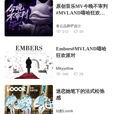
原创音乐MV今晚不审判
#MVLAND嘻哈狂欢派
对
卷云品牌IP设计
210
26
Embers#MVLAND嘻哈
狂欢派对
Mikyyellow
366
55
迷恋她笔下的法式松弛
感
站酷Loook