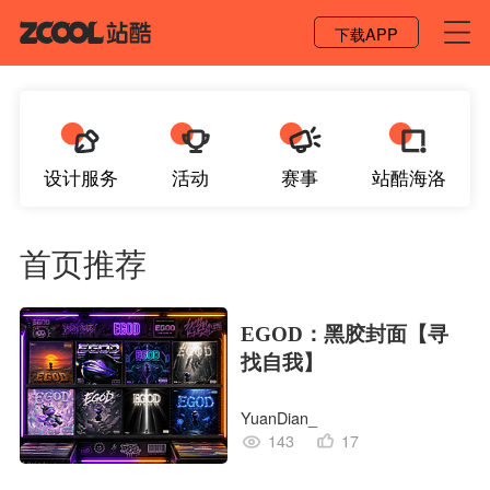
登录 / 注册
下载APP
设计服务
活动
赛事
站酷海洛
首页推荐
EGOD：黑胶封面【寻
找自我】
YuanDian_
143
17