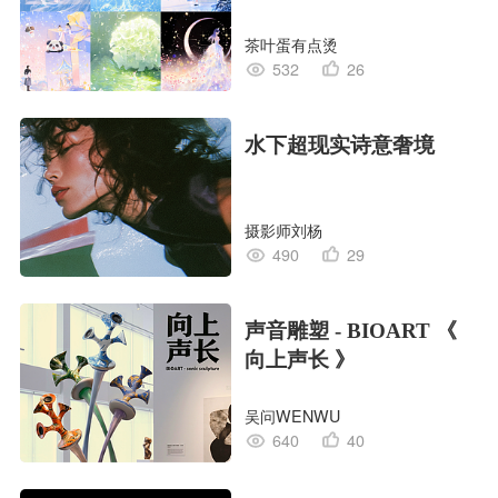
茶叶蛋有点烫
532
26
水下超现实诗意奢境
摄影师刘杨
490
29
声音雕塑 - BIOART 《
向上声长 》
吴问WENWU
640
40