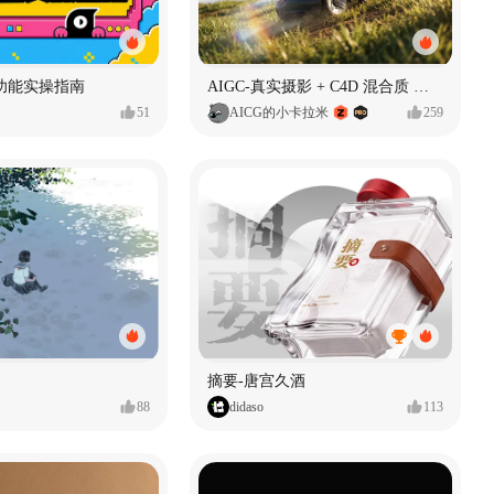
功能实操指南
AIGC-真实摄影 + C4D 混合质 能让 AI 产品图更好吗?
51
AICG的小卡拉米
259
摘要-唐宫久酒
88
didaso
113