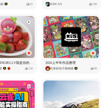
插画
65
HJHCAN
100
泡泡玛特｜PINOJELLY我是你的娃娃系列
2026上半年作品整理
视觉
150
狂奔的包子插画铺
90