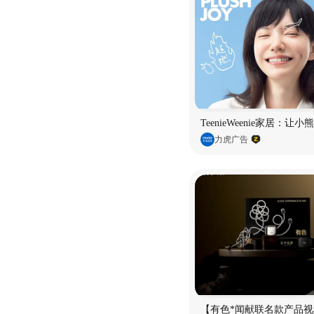
TeenieWeenie家居：让
力虎广告
【有色*闻献联名款产品视