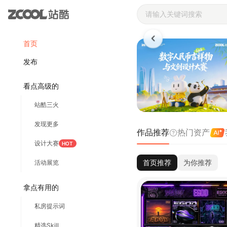
站酷ZCOOL 
首页
发布
看点高级的
站酷三火
发现更多
作品推荐
热门资产
设计大赛
HOT
首页推荐
为你推荐
活动展览
拿点有用的
私房提示词
精选Skill