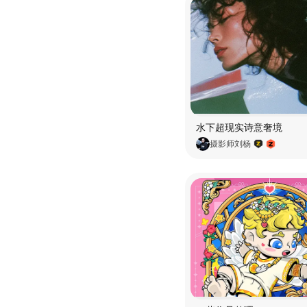
水下超现实诗意奢境
摄影师刘杨