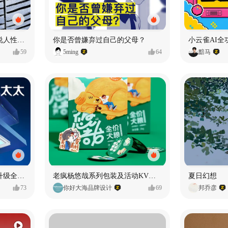
漫画：品读东野圭吾，画说人性百态
你是否曾嫌弃过自己的父母？
小云雀AI全
59
5ming
64
黯马
好太太品牌视觉全域形象升级全案【潜云品牌】
老疯杨悠哉系列包装及活动KV设计
夏日幻想
73
你好大海品牌设计
69
邦乔彦