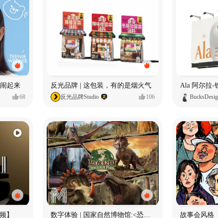
小熊闹起来
反光品牌 | 这包装，有的是烟火气
68
反光品牌Studio
106
BucksDesi
频】
数字体验 | 国家自然博物馆:<恐龙公园>沉浸特展
故事会风格