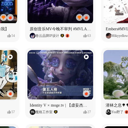
自我】
原创音乐MV今晚不审判 #MVLAND嘻哈狂欢派对
Embers#
54
卷云品牌IP设计
63
Mikyyellow
Identity V × moge.tv | 【虚妄杰作时装】“小女孩”
潜林之息🌳
57
魔格工作室
27
Yea野了