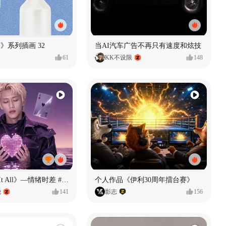
痕迹》系列插画 32
当AI汽车广告不再只有速度和炫技
61
KK不设限
148
《If U Want It All》—情绪时差 #MVLAND嘻哈狂欢派对
个人作品《伊利30周年擂台赛》
尧
141
影志
156