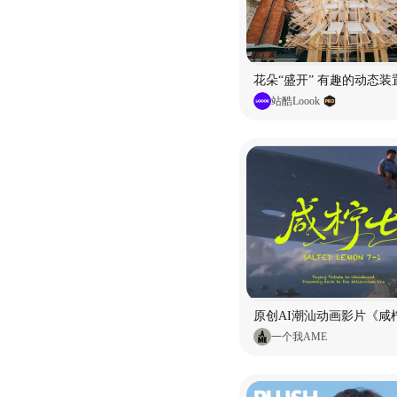
花朵“盛开” 有趣的动态装
站酷Loook
原创AI潮汕动画影片《咸柠
一个我AME