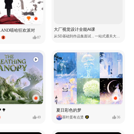
大厂视觉设计全能Al课
MVLAND嘻哈狂欢派对
从SD基础到作品集面试，一站式通关大厂视觉岗
87
🌳
夏日彩色的梦
49
茶叶蛋有点烫
36