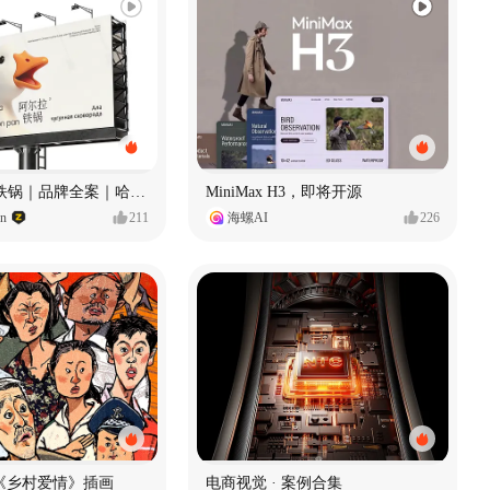
Ala 阿尔拉-铁锅｜品牌全案｜哈尔滨
MiniMax H3，即将开源
gn
211
海螺AI
226
《乡村爱情》插画
电商视觉 · 案例合集