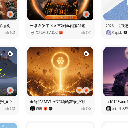
置结构
一条看哭了的AI韩剧❄️看懂AI短剧出海全流程
2026 ·《
163
黑脸木木AIGC
177
Magicle
七01》
全能鸭#MVLAND嘻哈狂欢派对
143
圆末
175
设计师大