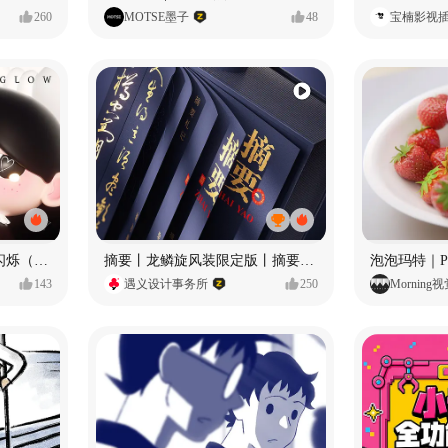
260
MOTSE墨子
48
宝楠影视
愿每个人都能保持小小的闪烁（IP可授权）
摘要丨龙鳞旋风装限定版丨摘要的比赛里 看谁卷s谁！
143
遇义设计事务所
250
Morning