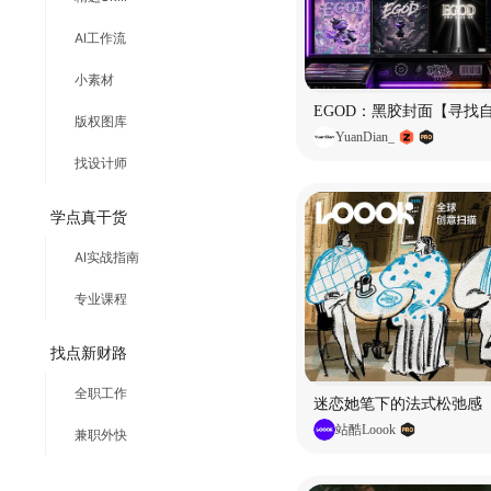
AI工作流
小素材
EGOD：黑胶封面【寻找
版权图库
YuanDian_
找设计师
学点真干货
AI实战指南
专业课程
找点新财路
全职工作
迷恋她笔下的法式松弛感
站酷Loook
兼职外快