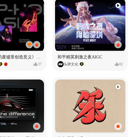
《在被遗忘的废墟里创造意义》#MVLAND嘻哈狂欢派对
和平精英刺激之夜AIGC
37
头牌文化
82