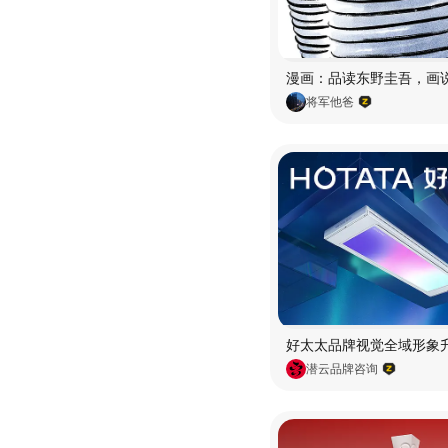
将军他爸
潜云品牌咨询