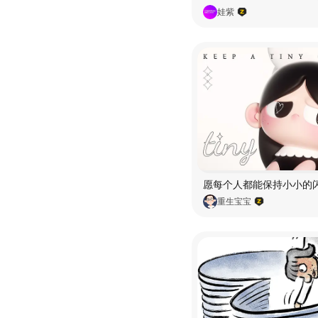
娃紫
重生宝宝