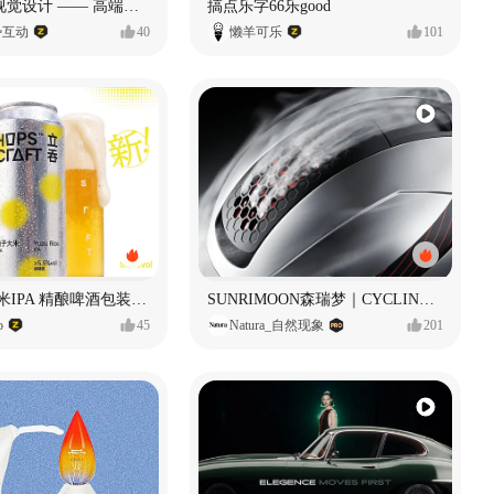
奥捷龙官网视觉设计 —— 高端网站建设
搞点乐字66乐good
势互动
40
懒羊可乐
101
立吞 柚子大米IPA 精酿啤酒包装设计
SUNRIMOON森瑞梦｜CYCLING HELMET CG｜气动骑行头盔
o
45
Natura_自然现象
201