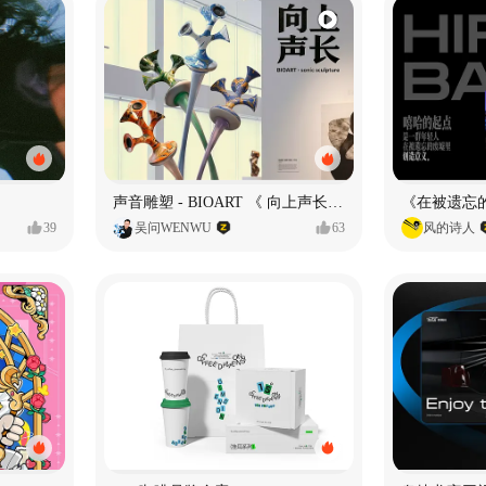
声音雕塑 - BIOART 《 向上声长 》
39
吴问WENWU
63
风的诗人