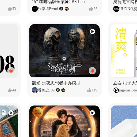
15° 咖啡品牌全案✖️GBS.Lab
53
张家培Brand
55
UUNN优
骸光·永夜思想者手办模型
44
香蕉皮109
119
pigeonstudi