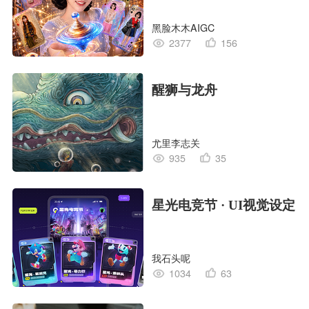
黑脸木木AIGC
2377
156
醒狮与龙舟
尤里李志关
935
35
星光电竞节 · UI视觉设定
我石头呢
1034
63