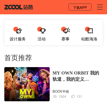
登录 / 注册
下载APP
设计服务
活动
赛事
站酷海洛
首页推荐
MY OWN ORBIT 我的
轨道，我的定义
#MVLAND嘻哈狂欢派
BOOV半格
对
1924
131