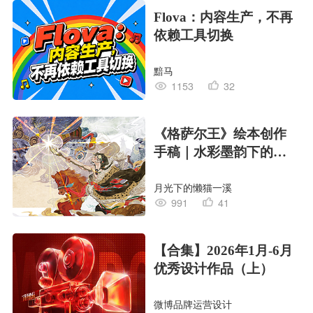
Flova：内容生产，不再
依赖工具切换
黯马
1153
32
《格萨尔王》绘本创作
手稿｜水彩墨韵下的史
诗回响
月光下的懒猫一溪
991
41
【合集】2026年1月-6月
优秀设计作品（上）
微博品牌运营设计