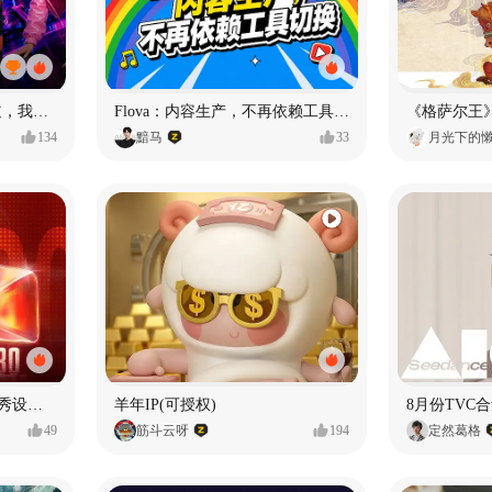
MY OWN ORBIT 我的轨道，我的定义#MVLAND嘻哈狂欢派对
Flova：内容生产，不再依赖工具切换
134
黯马
33
月光下的
【合集】2026年1月-6月优秀设计作品（上）
羊年IP(可授权)
8月份TVC合
49
筋斗云呀
194
定然葛格