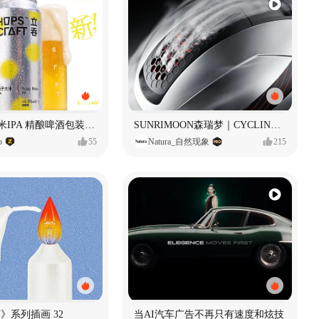
立吞 柚子大米IPA 精酿啤酒包装设计
SUNRIMOON森瑞梦｜CYCLING HELMET CG｜气动骑行头盔
o
55
Natura_自然现象
215
痕迹》系列插画 32
当AI汽车广告不再只有速度和炫技