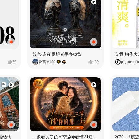
骸光·永夜思想者手办模型
70
香蕉皮109
150
pigeonstudi
置结构
一条看哭了的AI韩剧❄️看懂AI短剧出海全流程
2026 ·《