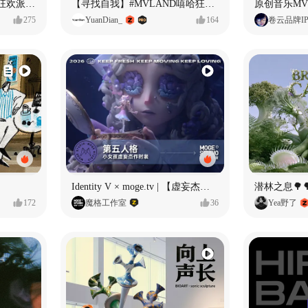
ECLIPSE #MVLAND嘻哈狂欢派对 女团MV
【寻找自我】#MVLAND嘻哈狂欢派对
275
YuanDian_
164
卷云品牌I
Identity V × moge.tv | 【虚妄杰作时装】“小女孩”
潜林之息🌳
172
魔格工作室
36
Yea野了