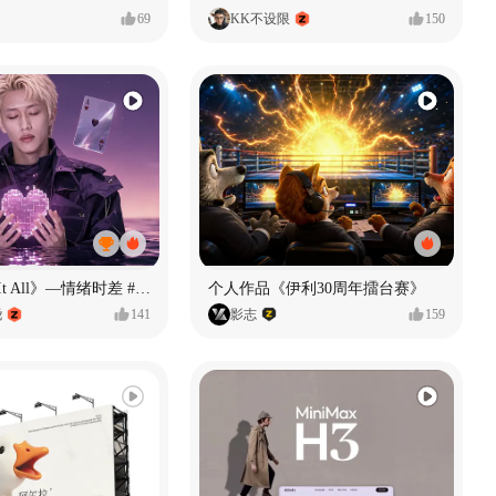
69
KK不设限
150
《If U Want It All》—情绪时差 #MVLAND嘻哈狂欢派对
个人作品《伊利30周年擂台赛》
尧
141
影志
159