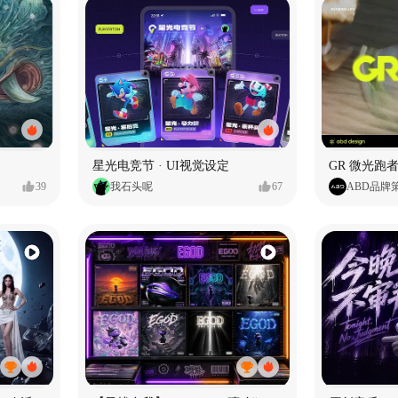
星光电竞节 · UI视觉设定
GR 微光跑者
39
我石头呢
67
ABD品牌