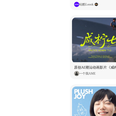
站酷Loook
原创AI潮汕动画影片《咸柠
一个我AME