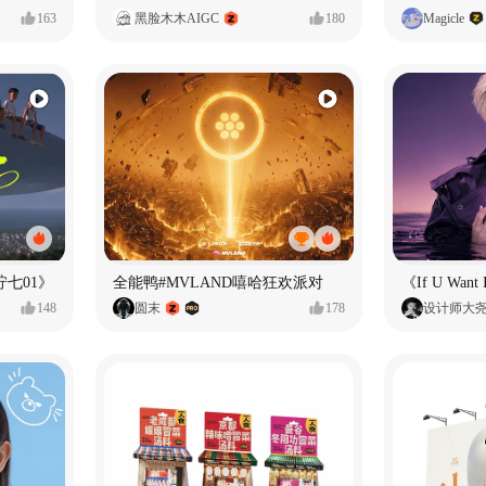
163
黑脸木木AIGC
180
Magicle
七01》
全能鸭#MVLAND嘻哈狂欢派对
148
圆末
178
设计师大