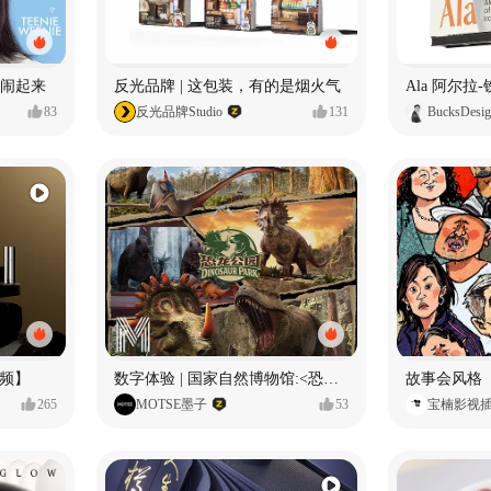
小熊闹起来
反光品牌 | 这包装，有的是烟火气
83
反光品牌Studio
131
BucksDesi
频】
数字体验 | 国家自然博物馆:<恐龙公园>沉浸特展
故事会风格
265
MOTSE墨子
53
宝楠影视