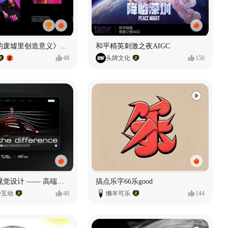
《在被遗忘的废墟里创造意义》#MVLAND嘻哈狂欢派对
和平精英刺激之夜AIGC
48
头牌文化
150
奥捷龙官网视觉设计 —— 高端网站建设
搞点乐字66乐good
势互动
48
懒羊可乐
144