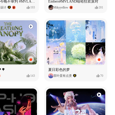
原创音乐MV今晚不审判 #MVLAND嘻哈狂欢派对
Embers#MVLAND嘻哈狂欢派对
P设计
193
Mikyyellow
201
🌳
夏日彩色的梦
143
茶叶蛋有点烫
70