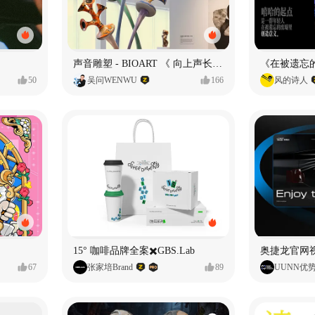
声音雕塑 - BIOART 《 向上声长 》
50
吴问WENWU
166
风的诗人
15° 咖啡品牌全案✖️GBS.Lab
67
张家培Brand
89
UUNN优