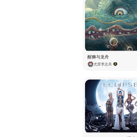
醒狮与龙舟
尤里李志关