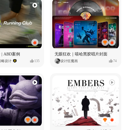
 | ABD案例
无眼狂欢｜嘻哈黑胶唱片封面
策略设计
135
设计狂魔画
74