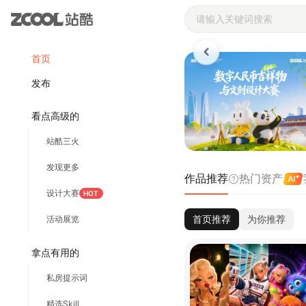
站酷ZCOOL 
首页
发布
看点高级的
站酷三火
发现更多
作品推荐
热门资产
设计大赛
HOT
首页推荐
为你推荐
活动展览
拿点有用的
私房提示词
精选Skill