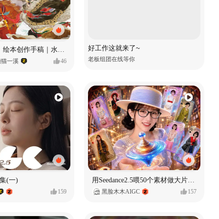
好工作这就来了~
《格萨尔王》绘本创作手稿｜水彩墨韵下的史诗回响
老板组团在线等你
懒猫一溪
46
集(一)
用Seedance2.5喂50个素材做大片（实操干货）
159
黑脸木木AIGC
157