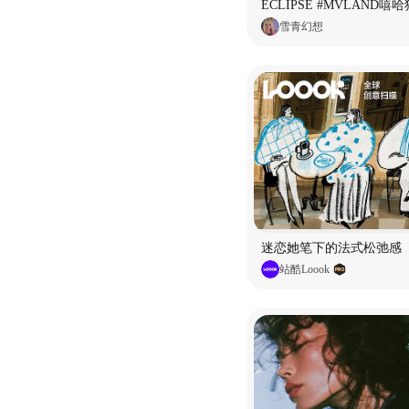
雪青幻想
迷恋她笔下的法式松弛感
站酷Loook