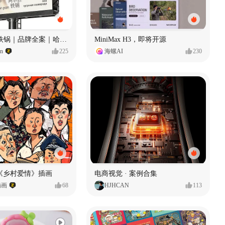
Ala 阿尔拉-铁锅｜品牌全案｜哈尔滨
MiniMax H3，即将开源
gn
225
海螺AI
230
《乡村爱情》插画
电商视觉 · 案例合集
插画
68
HJHCAN
113