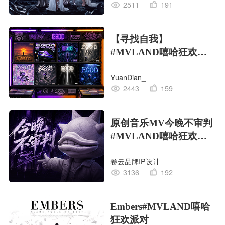
2511
191
【寻找自我】
#MVLAND嘻哈狂欢派
对
YuanDian_
2443
159
原创音乐MV今晚不审判
#MVLAND嘻哈狂欢派
对
卷云品牌IP设计
3136
192
Embers#MVLAND嘻哈
狂欢派对