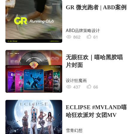
GR 微光跑者 | ABD案例
ABD品牌策略设计
862
61
无眼狂欢｜嘻哈黑胶唱
片封面
设计狂魔画
437
66
ECLIPSE #MVLAND嘻
哈狂欢派对 女团MV
雪青幻想