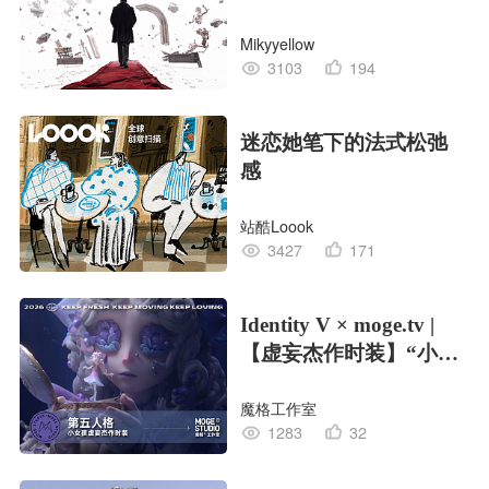
Mikyyellow
3103
194
迷恋她笔下的法式松弛
感
站酷Loook
3427
171
Identity V × moge.tv |
【虚妄杰作时装】“小女
孩”
魔格工作室
1283
32