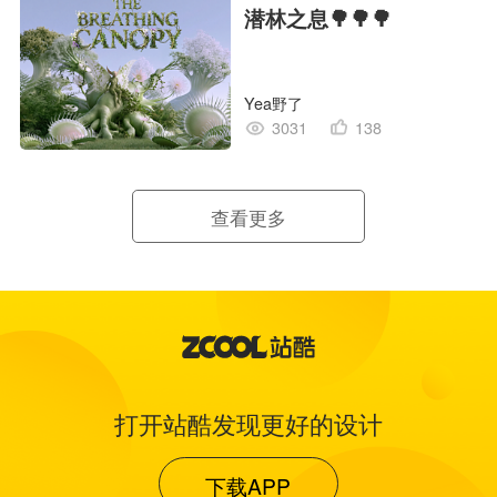
潜林之息🌳🌳🌳
Yea野了
3031
138
查看更多
打开站酷发现更好的设计
下载APP