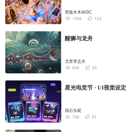
黑脸木木AIGC
1394
123
醒狮与龙舟
尤里李志关
604
33
星光电竞节 · UI视觉设定
我石头呢
746
61