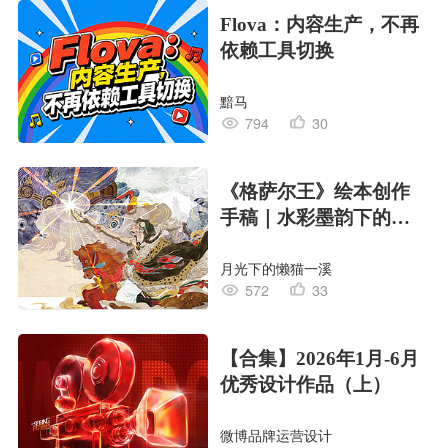
Flova：内容生产，不再
依赖工具切换
黯马
794
30
《格萨尔王》绘本创作
手稿｜水彩墨韵下的史
诗回响
月光下的懒猫一溪
572
33
【合集】2026年1月-6月
优秀设计作品（上）
微博品牌运营设计