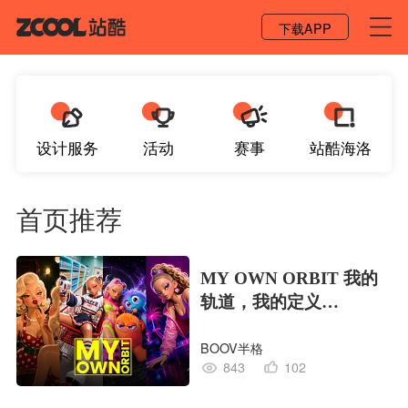
登录 / 注册
下载APP
设计服务
活动
赛事
站酷海洛
首页推荐
MY OWN ORBIT 我的
轨道，我的定义
#MVLAND嘻哈狂欢派
BOOV半格
对
843
102