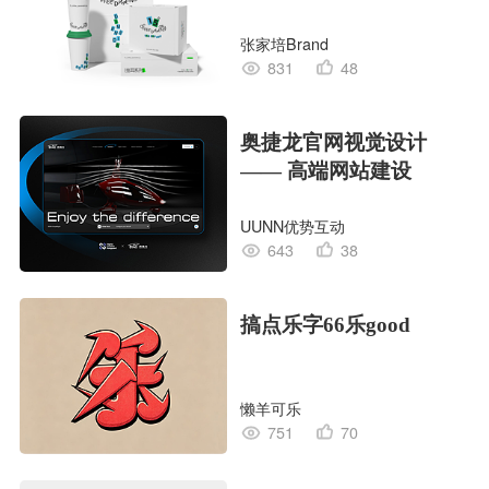
张家培Brand
831
48
奥捷龙官网视觉设计
—— 高端网站建设
UUNN优势互动
643
38
搞点乐字66乐good
懒羊可乐
751
70