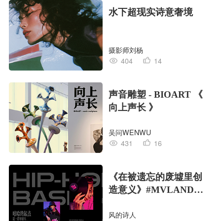
水下超现实诗意奢境
摄影师刘杨
404
14
声音雕塑 - BIOART 《
向上声长 》
吴问WENWU
431
16
《在被遗忘的废墟里创
造意义》#MVLAND嘻
哈狂欢派对
风的诗人