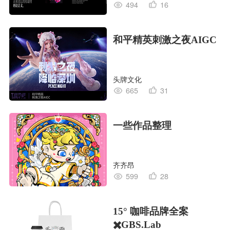
494
16
和平精英刺激之夜AIGC
头牌文化
665
31
一些作品整理
齐齐昂
599
28
15° 咖啡品牌全案
✖️GBS.Lab