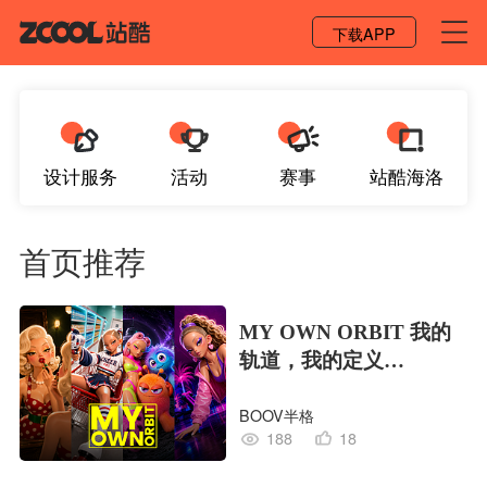
登录 / 注册
下载APP
设计服务
活动
赛事
站酷海洛
首页推荐
MY OWN ORBIT 我的
轨道，我的定义
#MVLAND嘻哈狂欢派
BOOV半格
对
188
18