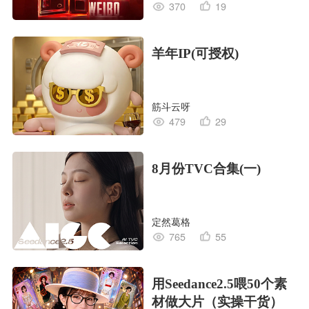
370
19
羊年IP(可授权)
筋斗云呀
479
29
8月份TVC合集(一)
定然葛格
765
55
用Seedance2.5喂50个素
材做大片（实操干货）