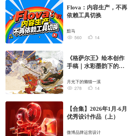
Flova：内容生产，不再
依赖工具切换
黯马
560
14
《格萨尔王》绘本创作
手稿｜水彩墨韵下的史
诗回响
月光下的懒猫一溪
278
14
【合集】2026年1月-6月
优秀设计作品（上）
微博品牌运营设计