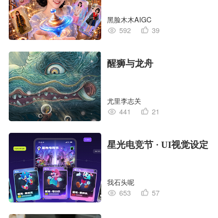
黑脸木木AIGC
592
39
醒狮与龙舟
尤里李志关
441
21
星光电竞节 · UI视觉设定
我石头呢
653
57