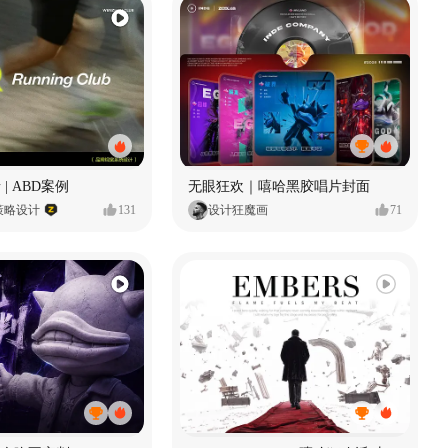
 | ABD案例
无眼狂欢｜嘻哈黑胶唱片封面
策略设计
131
设计狂魔画
71