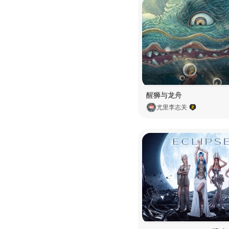
醒狮与龙舟
尤里李志关