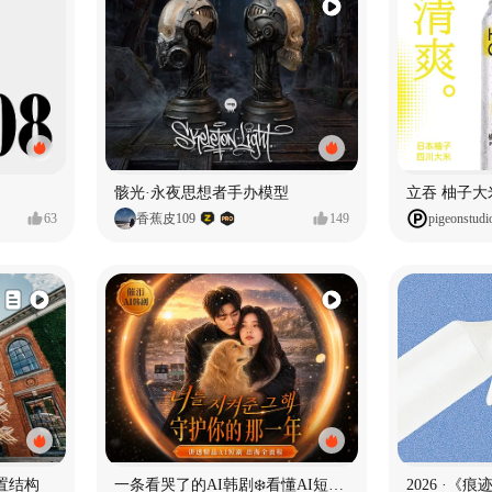
骸光·永夜思想者手办模型
63
香蕉皮109
149
pigeonstudi
置结构
一条看哭了的AI韩剧❄️看懂AI短剧出海全流程
2026 ·《