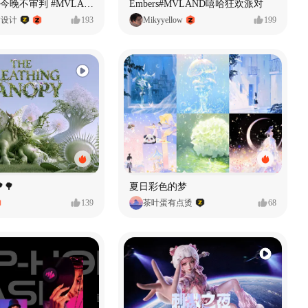
原创音乐MV今晚不审判 #MVLAND嘻哈狂欢派对
Embers#MVLAND嘻哈狂欢派对
P设计
193
Mikyyellow
199
🌳
夏日彩色的梦
139
茶叶蛋有点烫
68