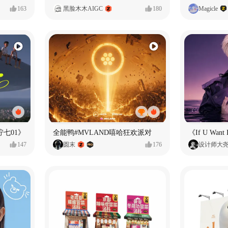
163
黑脸木木AIGC
180
Magicle
七01》
全能鸭#MVLAND嘻哈狂欢派对
147
圆末
176
设计师大