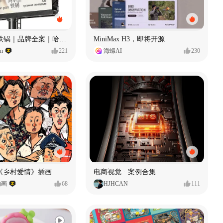
Ala 阿尔拉-铁锅｜品牌全案｜哈尔滨
MiniMax H3，即将开源
gn
221
海螺AI
230
《乡村爱情》插画
电商视觉 · 案例合集
插画
68
HJHCAN
111