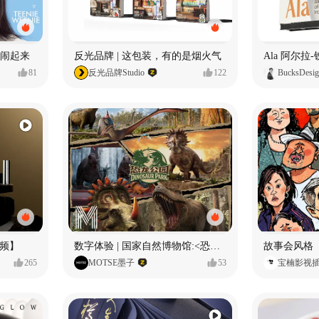
小熊闹起来
反光品牌 | 这包装，有的是烟火气
81
反光品牌Studio
122
BucksDesi
频】
数字体验 | 国家自然博物馆:<恐龙公园>沉浸特展
故事会风格
265
MOTSE墨子
53
宝楠影视