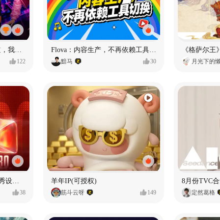
MY OWN ORBIT 我的轨道，我的定义#MVLAND嘻哈狂欢派对
Flova：内容生产，不再依赖工具切换
122
黯马
30
月光下的
【合集】2026年1月-6月优秀设计作品（上）
羊年IP(可授权)
8月份TVC合
38
筋斗云呀
149
定然葛格