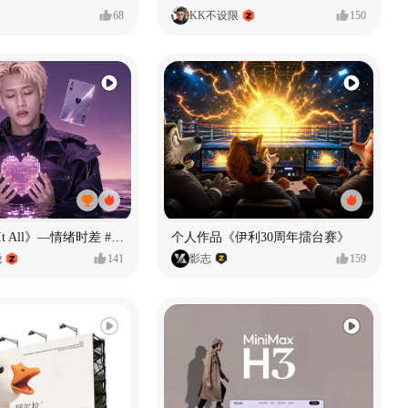
68
KK不设限
150
《If U Want It All》—情绪时差 #MVLAND嘻哈狂欢派对
个人作品《伊利30周年擂台赛》
尧
141
影志
159