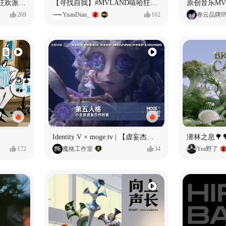
ECLIPSE #MVLAND嘻哈狂欢派对 女团MV
【寻找自我】#MVLAND嘻哈狂欢派对
269
YuanDian_
162
卷云品牌I
Identity V × moge.tv | 【虚妄杰作时装】“小女孩”
潜林之息🌳
172
魔格工作室
34
Yea野了