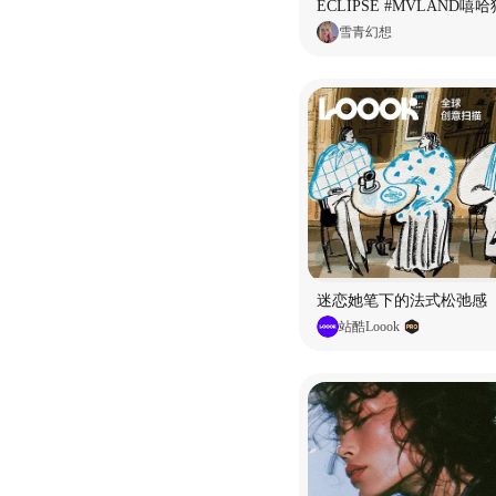
雪青幻想
迷恋她笔下的法式松弛感
站酷Loook