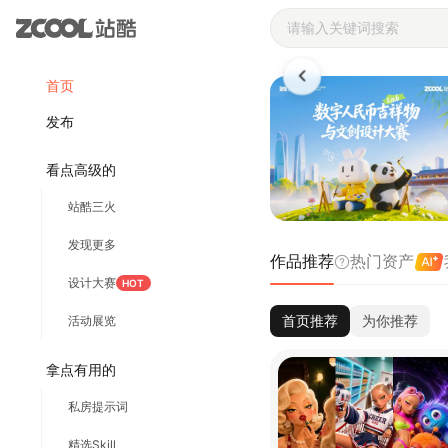
站酷ZCOOL 
首页
发布
看点高级的
站酷三火
发现更多
作品推荐
热门资产
设计大赛
HOT
首页推荐
为你推荐
活动展览
拿点有用的
私房提示词
精选Skill