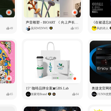
声音雕塑 - BIOART 《 向上声长 》
49
吴问WENWU
165
风的诗人
15° 咖啡品牌全案✖️GBS.Lab
65
张家培Brand
84
UUNN优