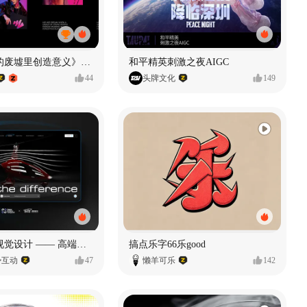
《在被遗忘的废墟里创造意义》#MVLAND嘻哈狂欢派对
和平精英刺激之夜AIGC
44
头牌文化
149
奥捷龙官网视觉设计 —— 高端网站建设
搞点乐字66乐good
势互动
47
懒羊可乐
142