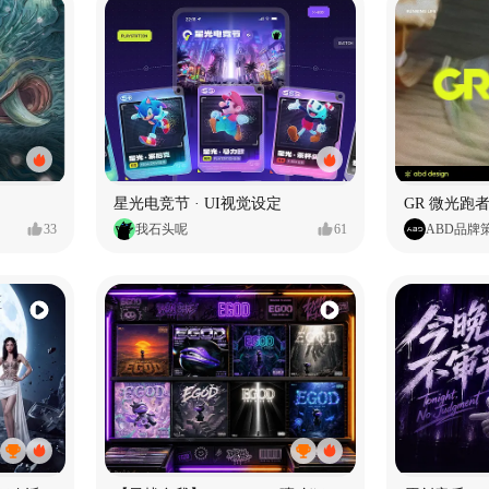
星光电竞节 · UI视觉设定
GR 微光跑者
33
我石头呢
61
ABD品牌