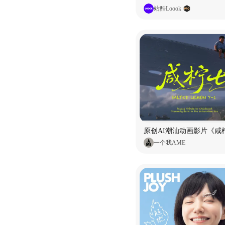
站酷Loook
原创AI潮汕动画影片《咸柠
一个我AME