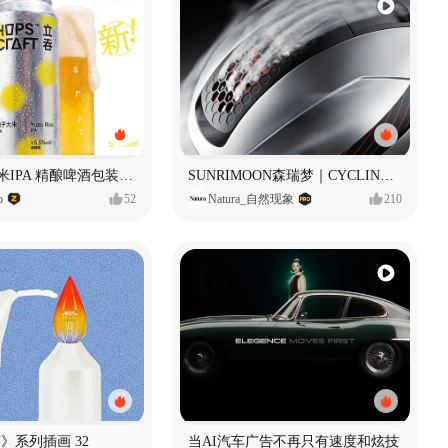
立吞 柚子大米IPA 精酿啤酒包装设计
SUNRIMOON森瑞梦｜CYCLING HELMET CG｜气动骑行头盔
o
52
Natura_自然现象
210
痕迹》系列插画 32
当AI汽车广告不再只有速度和炫技