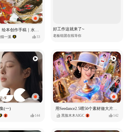
好工作这就来了~
《格萨尔王》绘本创作手稿｜水彩墨韵下的史诗回响
老板组团在线等你
懒猫一溪
33
集(一)
用Seedance2.5喂50个素材做大片（实操干货）
144
黑脸木木AIGC
142