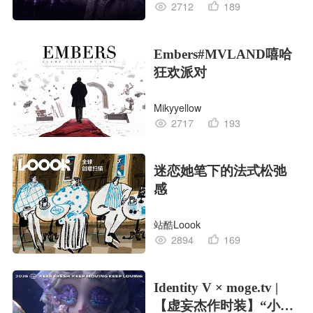
2712
189
Embers#MVLAND嘻哈
狂欢派对
Mikyyellow
2717
193
迷恋她笔下的法式松弛
感
站酷Loook
2894
169
Identity V × moge.tv |
【虚妄杰作时装】“小女