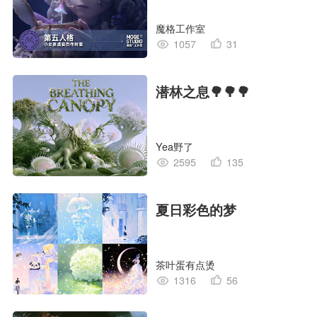
孩”
魔格工作室
1057
31
潜林之息🌳🌳🌳
Yea野了
2595
135
夏日彩色的梦
茶叶蛋有点烫
1316
56