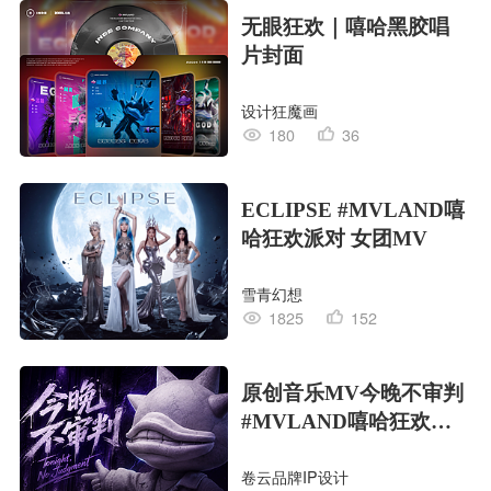
无眼狂欢｜嘻哈黑胶唱
片封面
设计狂魔画
180
36
ECLIPSE #MVLAND嘻
哈狂欢派对 女团MV
雪青幻想
1825
152
原创音乐MV今晚不审判
#MVLAND嘻哈狂欢派
对
卷云品牌IP设计