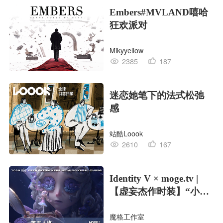
Embers#MVLAND嘻哈
狂欢派对
Mikyyellow
2385
187
迷恋她笔下的法式松弛
感
站酷Loook
2610
167
Identity V × moge.tv |
【虚妄杰作时装】“小女
孩”
魔格工作室