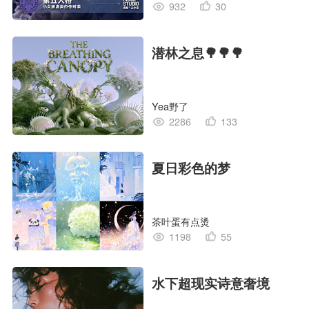
932
30
潜林之息🌳🌳🌳
Yea野了
2286
133
夏日彩色的梦
茶叶蛋有点烫
1198
55
水下超现实诗意奢境