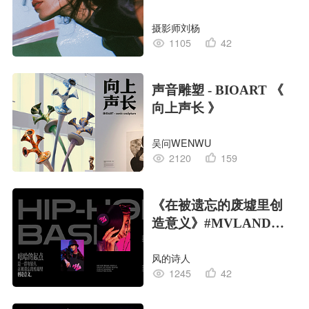
摄影师刘杨
1105
42
声音雕塑 - BIOART 《
向上声长 》
吴问WENWU
2120
159
《在被遗忘的废墟里创
造意义》#MVLAND嘻
哈狂欢派对
风的诗人
1245
42