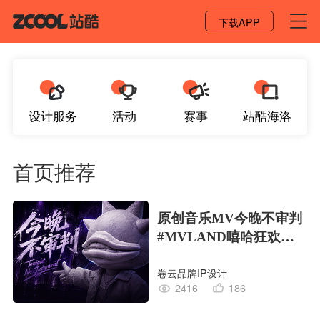
登录 / 注册
下载APP
设计服务
活动
赛事
站酷海洛
首页推荐
原创音乐MV今晚不审判
#MVLAND嘻哈狂欢派
对
卷云品牌IP设计
2416
186