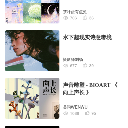
茶叶蛋有点烫
706
36
水下超现实诗意奢境
摄影师刘杨
677
39
声音雕塑 - BIOART 《
向上声长 》
吴问WENWU
1088
95