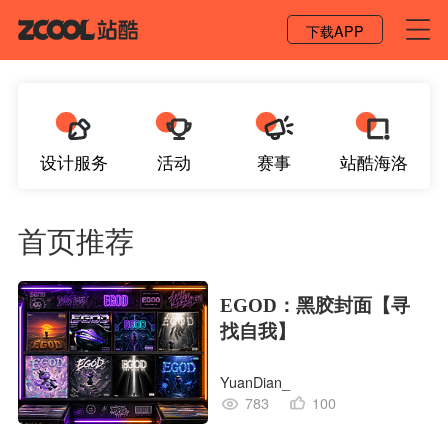
登录 / 注册
下载APP
设计服务
活动
赛事
站酷海洛
首页推荐
EGOD：黑胶封面【寻
找自我】
YuanDian_
783
100