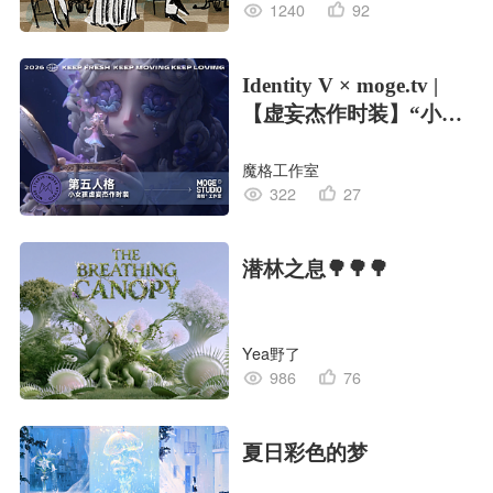
1240
92
Identity V × moge.tv |
【虚妄杰作时装】“小女
孩”
魔格工作室
322
27
潜林之息🌳🌳🌳
Yea野了
986
76
夏日彩色的梦