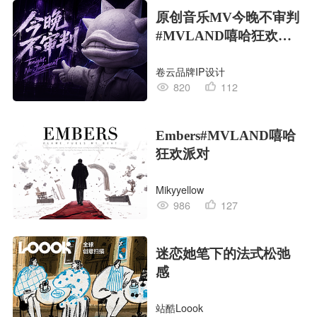
原创音乐MV今晚不审判
#MVLAND嘻哈狂欢派
对
卷云品牌IP设计
820
112
Embers#MVLAND嘻哈
狂欢派对
Mikyyellow
986
127
迷恋她笔下的法式松弛
感
站酷Loook