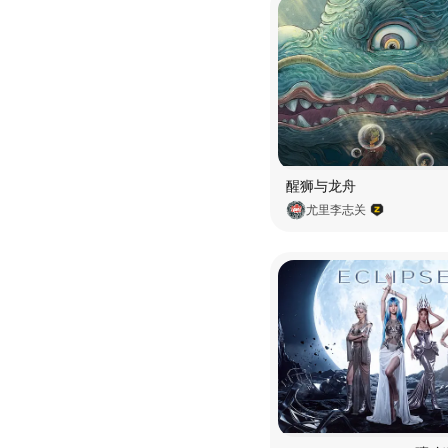
醒狮与龙舟
尤里李志关