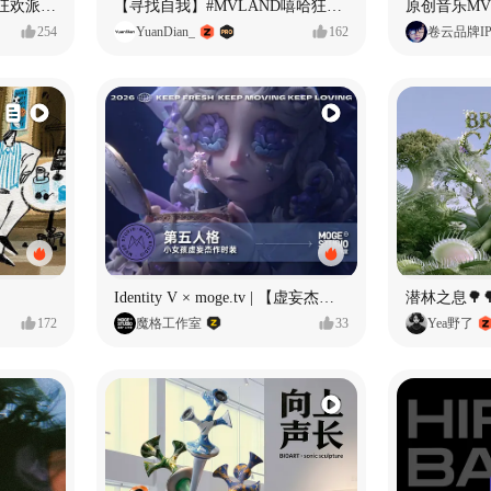
ECLIPSE #MVLAND嘻哈狂欢派对 女团MV
【寻找自我】#MVLAND嘻哈狂欢派对
254
YuanDian_
162
卷云品牌I
Identity V × moge.tv | 【虚妄杰作时装】“小女孩”
潜林之息🌳
172
魔格工作室
33
Yea野了