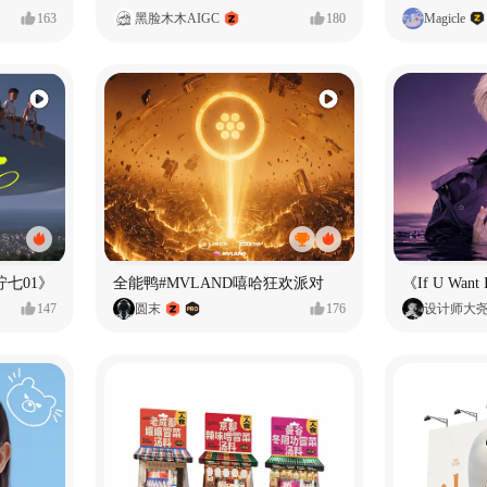
163
黑脸木木AIGC
180
Magicle
七01》
全能鸭#MVLAND嘻哈狂欢派对
147
圆末
176
设计师大