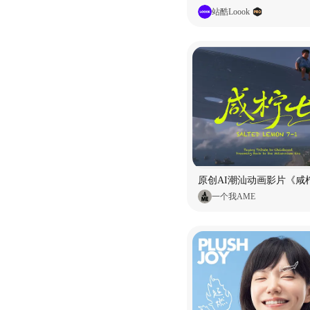
站酷Loook
原创AI潮汕动画影片《咸柠
一个我AME