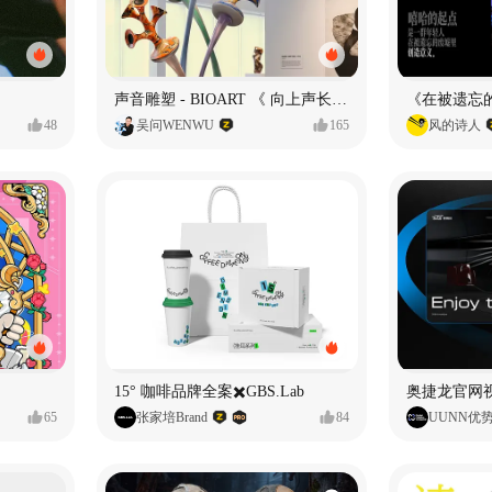
声音雕塑 - BIOART 《 向上声长 》
48
吴问WENWU
165
风的诗人
15° 咖啡品牌全案✖️GBS.Lab
65
张家培Brand
84
UUNN优