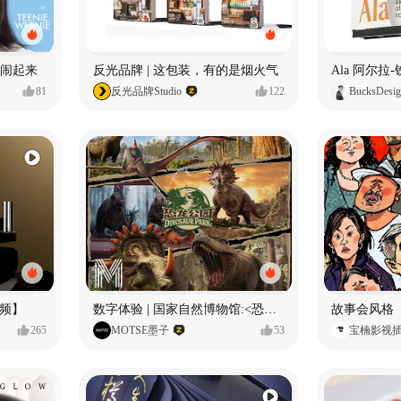
小熊闹起来
反光品牌 | 这包装，有的是烟火气
81
反光品牌Studio
122
BucksDesi
频】
数字体验 | 国家自然博物馆:<恐龙公园>沉浸特展
故事会风格
265
MOTSE墨子
53
宝楠影视