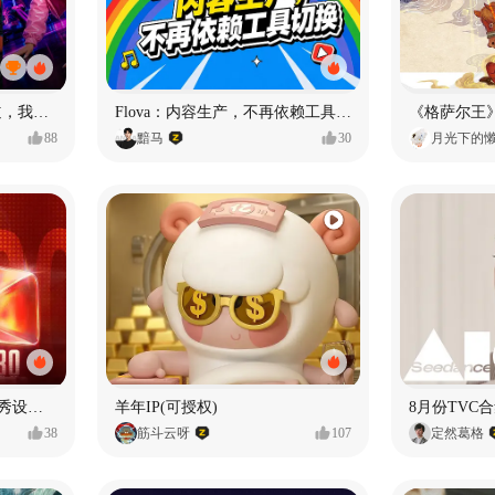
MY OWN ORBIT 我的轨道，我的定义#MVLAND嘻哈狂欢派对
Flova：内容生产，不再依赖工具切换
88
黯马
30
月光下的
【合集】2026年1月-6月优秀设计作品（上）
羊年IP(可授权)
8月份TVC合
38
筋斗云呀
107
定然葛格