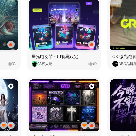
星光电竞节 · UI视觉设定
GR 微光跑者
33
我石头呢
60
ABD品牌