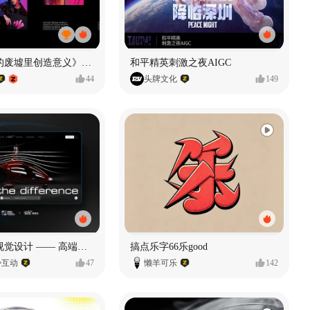
《在被遗忘的废墟里创造意义》#MVLAND嘻哈狂欢派对
和平精英刺激之夜AIGC
44
头牌文化
149
奥捷龙官网视觉设计 —— 高端网站建设
搞点乐字66乐good
势互动
47
懒羊可乐
142