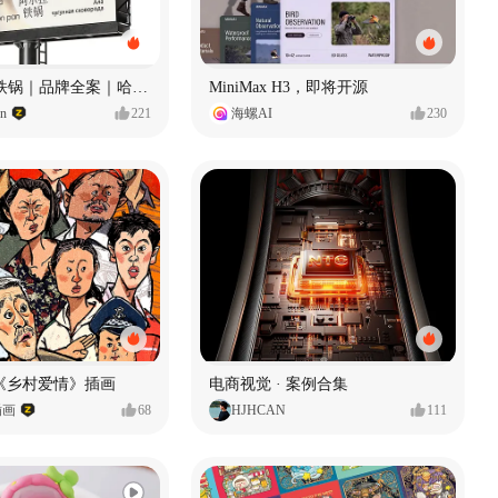
Ala 阿尔拉-铁锅｜品牌全案｜哈尔滨
MiniMax H3，即将开源
gn
221
海螺AI
230
《乡村爱情》插画
电商视觉 · 案例合集
插画
68
HJHCAN
111