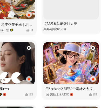
点我发起站酷设计大赛
《格萨尔王》绘本创作手稿｜水彩墨韵下的史诗回响
美美与共创造不同
懒猫一溪
33
集(一)
用Seedance2.5喂50个素材做大片（实操干货）
113
黑脸木木AIGC
103