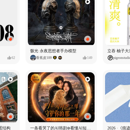
骸光·永夜思想者手办模型
62
香蕉皮109
149
pigeonstudi
置结构
一条看哭了的AI韩剧❄️看懂AI短剧出海全流程
2026 ·《