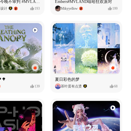
原创音乐MV今晚不审判 #MVLAND嘻哈狂欢派对
Embers#MVLAND嘻哈狂欢派对
P设计
193
Mikyyellow
199
🌳
夏日彩色的梦
139
茶叶蛋有点烫
68