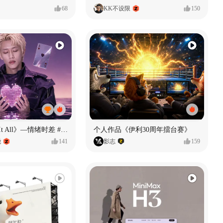
68
KK不设限
150
《If U Want It All》—情绪时差 #MVLAND嘻哈狂欢派对
个人作品《伊利30周年擂台赛》
尧
141
影志
159