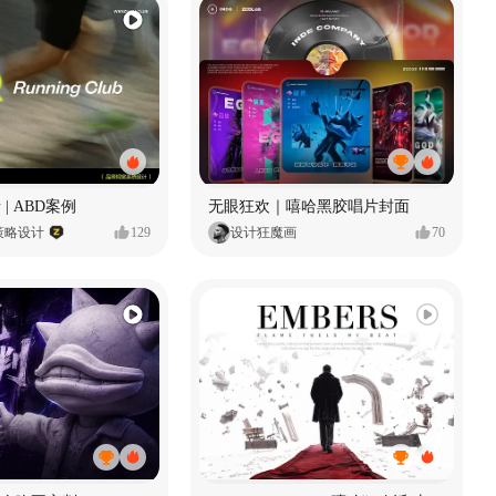
 | ABD案例
无眼狂欢｜嘻哈黑胶唱片封面
策略设计
129
设计狂魔画
70