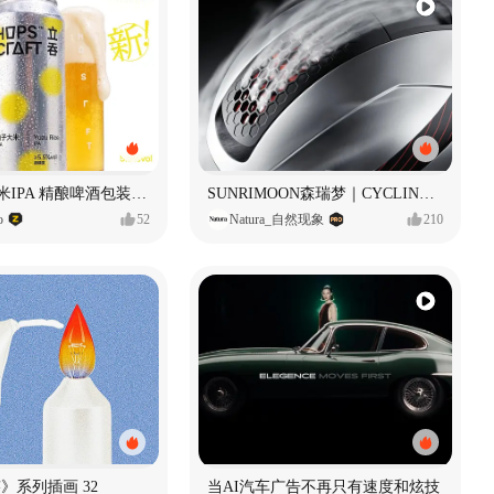
立吞 柚子大米IPA 精酿啤酒包装设计
SUNRIMOON森瑞梦｜CYCLING HELMET CG｜气动骑行头盔
o
52
Natura_自然现象
210
痕迹》系列插画 32
当AI汽车广告不再只有速度和炫技