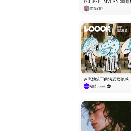
雪青幻想
迷恋她笔下的法式松弛感
站酷Loook