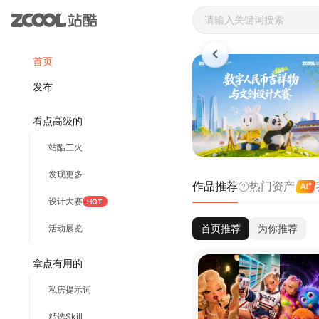
站酷ZCOOL 
首页
发布
看点高级的
站酷三火
发现更多
作品推荐
热门资产
设计大赛
HOT
首页推荐
为你推荐
活动展览
拿点有用的
私房提示词
精选Skill