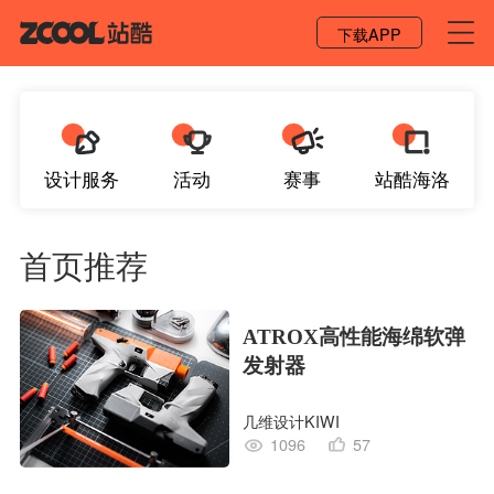
登录 / 注册
下载APP
设计服务
活动
赛事
站酷海洛
首页推荐
ATROX高性能海绵软弹
发射器
几维设计KIWI
1096
57