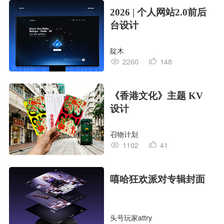
2026 | 个人网站2.0前后
台设计
靛木
2260
148
《香港文化》主题 KV
设计
召物计划
1102
41
嘻哈狂欢派对专辑封面
头号玩家attry