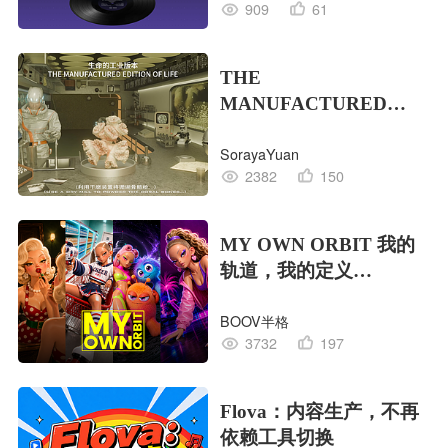
909
61
THE
MANUFACTURED
EDITION OF LIFE生命
SorayaYuan
的工业版本
2382
150
MY OWN ORBIT 我的
轨道，我的定义
#MVLAND嘻哈狂欢派
BOOV半格
对
3732
197
Flova：内容生产，不再
依赖工具切换