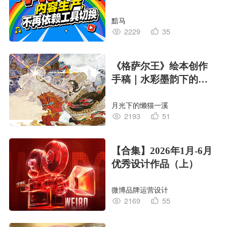
黯马
2229
35
《格萨尔王》绘本创作
手稿｜水彩墨韵下的史
诗回响
月光下的懒猫一溪
2193
51
【合集】2026年1月-6月
优秀设计作品（上）
微博品牌运营设计
2169
55